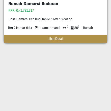
Rumah Damarsi Buduran
KPR: Rp.1,791,817
Desa Damarsi Kec.buduran Rt * Rw * Sidoarjo
2
2
2 kamar tidur
1 kamar mandi
86
| Rumah
Lihat Detail