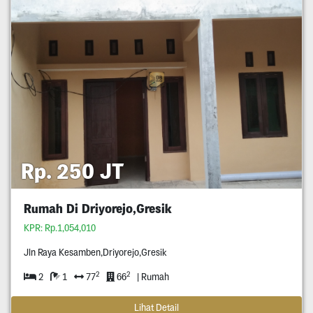
Rp. 250 JT
Rumah Di Driyorejo,Gresik
KPR: Rp.1,054,010
Jln Raya Kesamben,Driyorejo,Gresik
2
2
2
1
77
66
| Rumah
Lihat Detail