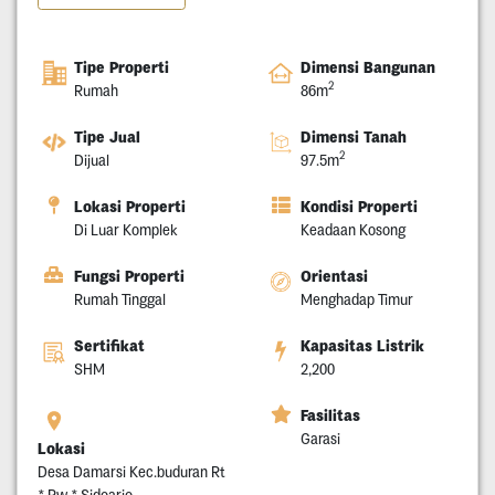
Tipe Properti
Dimensi Bangunan
2
Rumah
86m
Tipe Jual
Dimensi Tanah
2
Dijual
97.5m
Lokasi Properti
Kondisi Properti
Di Luar Komplek
Keadaan Kosong
Fungsi Properti
Orientasi
Rumah Tinggal
Menghadap Timur
Sertifikat
Kapasitas Listrik
SHM
2,200
Fasilitas
Garasi
Lokasi
Desa Damarsi Kec.buduran Rt
* Rw * Sidoarjo