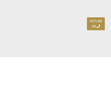
HOTLINE
DB
Jl. Dharmahusada Indah Timur 15 / Blok V 305,
Surabaya 60115
Ph. (031) 5954103