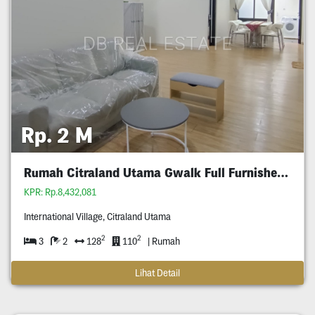
Rp. 2 M
Rumah Citraland Utama Gwalk Full Furnished Murah
KPR: Rp.8,432,081
International Village, Citraland Utama
2
2
3
2
128
110
| Rumah
Lihat Detail