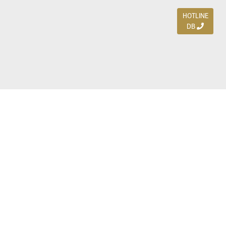
HOTLINE
DB
Jl. Dharmahusada Indah Timur 15 / Blok V 305,
Surabaya 60115
Ph. (031) 5954103
Ph. 085 111 3 9595 0