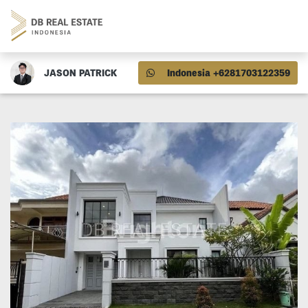
JASON PATRICK
Indonesia +6281703122359