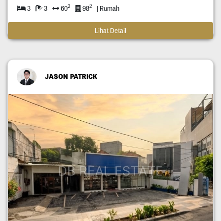
2
2
3
3
60
98
| Rumah
Lihat Detail
JASON PATRICK