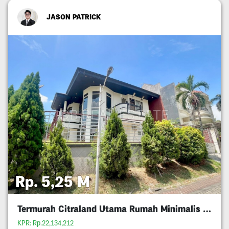
JASON PATRICK
Rp. 5,25 M
Termurah Citraland Utama Rumah Minimalis 5M An
KPR: Rp.22,134,212