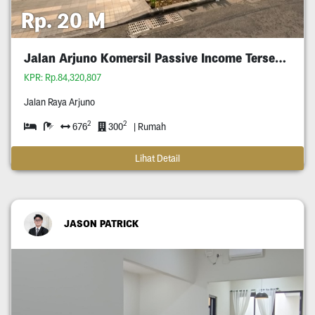
Rp. 20 M
Jalan Arjuno Komersil Passive Income Tersewa
KPR: Rp.84,320,807
Jalan Raya Arjuno
2
2
676
300
| Rumah
Lihat Detail
JASON PATRICK