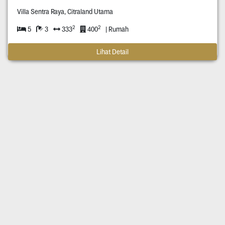
Villa Sentra Raya, Citraland Utama
2
2
5
3
333
400
| Rumah
Lihat Detail