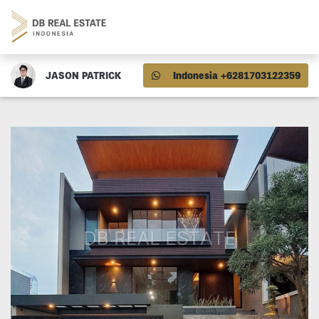
JASON PATRICK
Indonesia +6281703122359