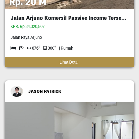
Rp. 20 M
Jalan Arjuno Komersil Passive Income Tersewa
KPR: Rp.84,320,807
Jalan Raya Arjuno
2
2
676
300
| Rumah
Lihat Detail
JASON PATRICK