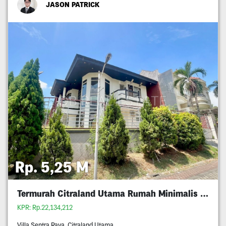
JASON PATRICK
Rp. 5,25 M
Termurah Citraland Utama Rumah Minimalis 5M An
KPR: Rp.22,134,212
Villa Sentra Raya, Citraland Utama