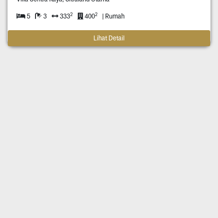
2
2
5
3
333
400
| Rumah
Lihat Detail