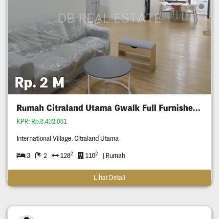
Rp. 2 M
Rumah Citraland Utama Gwalk Full Furnished Murah
KPR: Rp.8,432,081
International Village, Citraland Utama
2
2
3
2
128
110
| Rumah
Lihat Detail