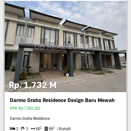
Rp. 1,732 M
Darmo Graha Residence Design Baru Mewah
KPR: Rp.7,302,182
Darmo Graha Residence
2
2
3
3
60
98
| Rumah