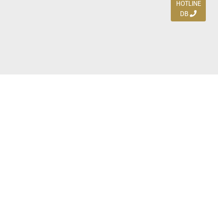
HOTLINE
DB
Jl. Dharmahusada Indah Timur 15 / Blok V 305,
Surabaya 60115
Ph. (031) 5954103
Ph. 085 111 3 9595 0
Royal Residence BS 07 / 23-25, Surabaya 60222