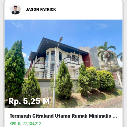
JASON PATRICK
Rp. 5,25 M
Termurah Citraland Utama Rumah Minimalis 5M An
KPR: Rp.22,134,212