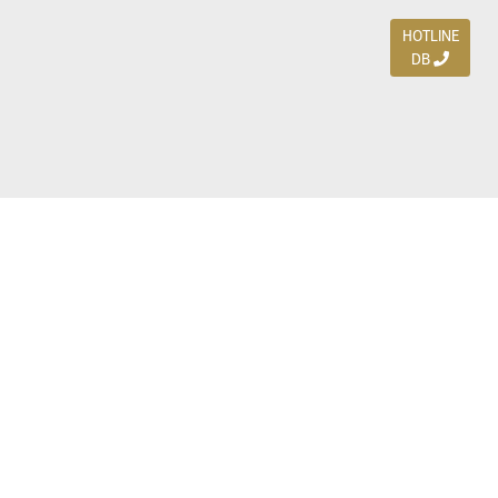
HOTLINE
DB
Jl. Dharmahusada Indah Timur 15 / Blok V 305,
Surabaya 60115
Ph. (031) 5954103
Ph. 085 111 3 9595 0