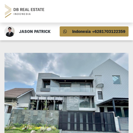
JASON PATRICK
Indonesia +6281703122359