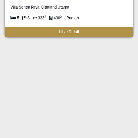
Villa Sentra Raya, Citraland Utama
2
2
5
3
333
400
| Rumah
Lihat Detail