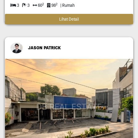
2
2
3
3
60
98
| Rumah
Lihat Detail
JASON PATRICK