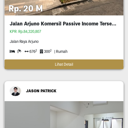
Rp. 20 M
Jalan Arjuno Komersil Passive Income Tersewa
KPR: Rp.84,320,807
Jalan Raya Arjuno
2
2
676
300
| Rumah
Lihat Detail
JASON PATRICK