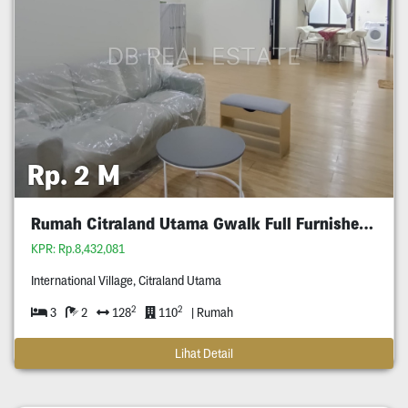
Rp. 2 M
Rumah Citraland Utama Gwalk Full Furnished Murah
KPR: Rp.8,432,081
International Village, Citraland Utama
2
2
3
2
128
110
| Rumah
Lihat Detail