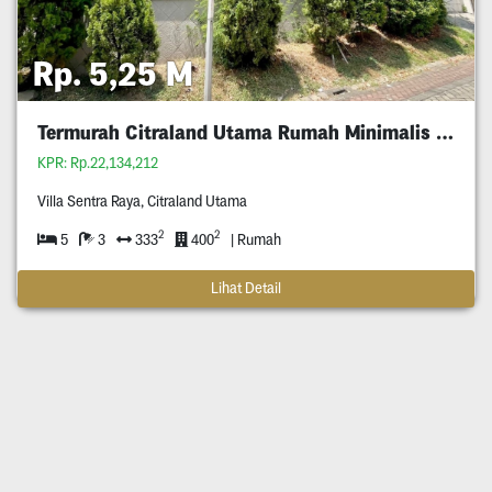
Rp. 5,25 M
Termurah Citraland Utama Rumah Minimalis 5M An
KPR: Rp.22,134,212
Villa Sentra Raya, Citraland Utama
2
2
5
3
333
400
| Rumah
Lihat Detail