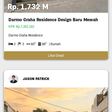
Rp. 1,732 M
Darmo Graha Residence Design Baru Mewah
KPR: Rp.7,302,182
Darmo Graha Residence
2
2
3
3
60
98
| Rumah
Lihat Detail
JASON PATRICK