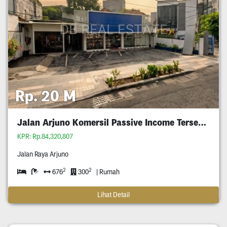
Rp. 20 M
Jalan Arjuno Komersil Passive Income Tersewa
KPR: Rp.84,320,807
Jalan Raya Arjuno
2
2
676
300
| Rumah
Lihat Detail