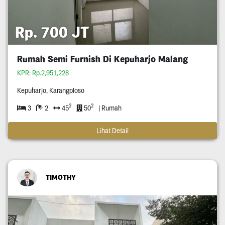
Rp. 700 JT
Rumah Semi Furnish Di Kepuharjo Malang
KPR: Rp.2,951,228
Kepuharjo, Karangploso
2
2
3
2
45
50
| Rumah
Lihat Detail
TIMOTHY