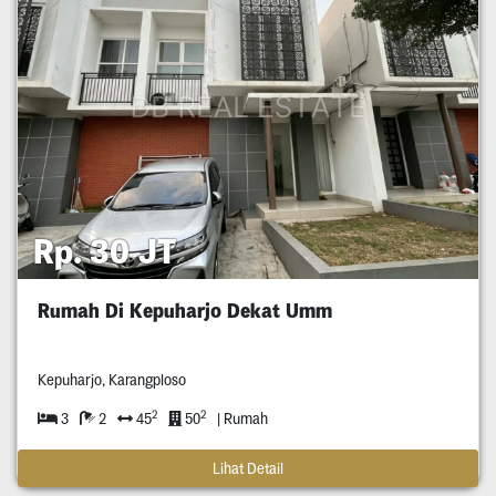
Rp. 30 JT
Rumah Di Kepuharjo Dekat Umm
Kepuharjo, Karangploso
2
2
3
2
45
50
| Rumah
Lihat Detail