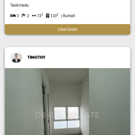
Tasikmadu
2
2
3
2
72
110
| Rumah
Lihat Detail
TIMOTHY