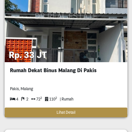
Rp. 33 JT
Rumah Dekat Binus Malang Di Pakis
Pakis, Malang
2
2
4
2
72
110
| Rumah
Lihat Detail