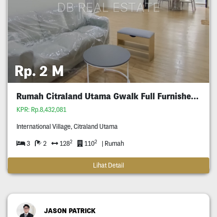
Rp. 2 M
Rumah Citraland Utama Gwalk Full Furnished Murah
KPR: Rp.8,432,081
International Village, Citraland Utama
2
2
3
2
128
110
| Rumah
Lihat Detail
JASON PATRICK