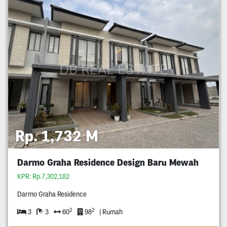
Rp. 1,732 M
Darmo Graha Residence Design Baru Mewah
KPR: Rp.7,302,182
Darmo Graha Residence
2
2
3
3
60
98
| Rumah