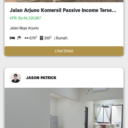
Jalan Arjuno Komersil Passive Income Tersewa
KPR: Rp.84,320,807
Jalan Raya Arjuno
2
2
676
300
| Rumah
Lihat Detail
JASON PATRICK