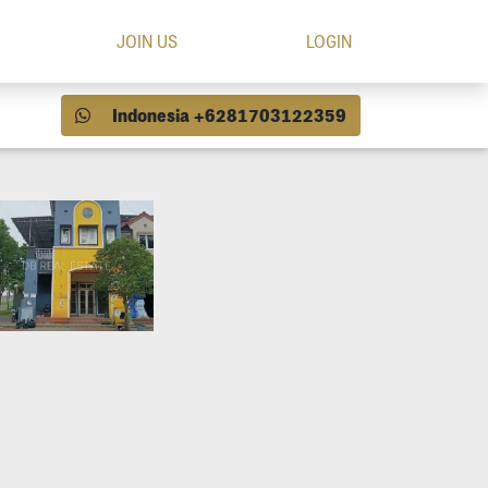
JOIN US
LOGIN
Indonesia +6281703122359