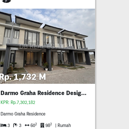
Rp. 1,732 M
Darmo Graha Residence Design Baru Mewah
KPR: Rp.7,302,182
Darmo Graha Residence
2
2
3
3
60
98
| Rumah