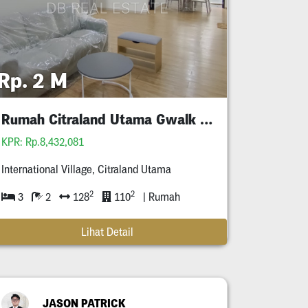
Rp. 2 M
Rumah Citraland Utama Gwalk Full Furnished Murah
KPR: Rp.8,432,081
International Village, Citraland Utama
2
2
3
2
128
110
| Rumah
Lihat Detail
JASON PATRICK