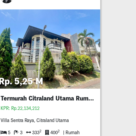
Rp. 5,25 M
Termurah Citraland Utama Rumah Minimalis 5M An
KPR: Rp.22,134,212
Villa Sentra Raya, Citraland Utama
2
2
5
3
333
400
| Rumah