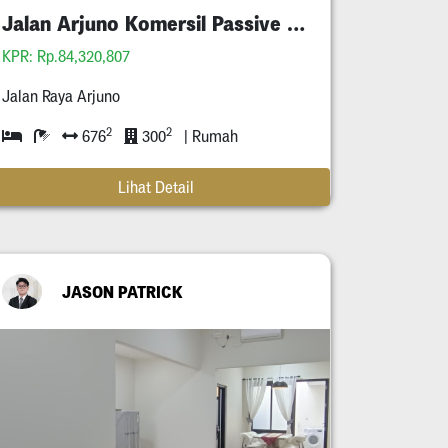
Jalan Arjuno Komersil Passive Income Tersewa
KPR: Rp.84,320,807
Jalan Raya Arjuno
2
2
676
300
| Rumah
Lihat Detail
JASON PATRICK