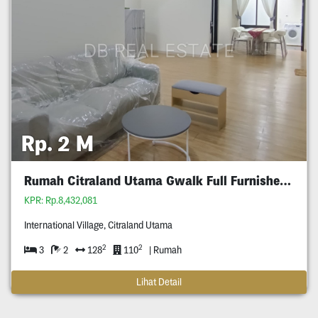
Rp. 2 M
Rumah Citraland Utama Gwalk Full Furnished Murah
KPR: Rp.8,432,081
International Village, Citraland Utama
2
2
3
2
128
110
| Rumah
Lihat Detail