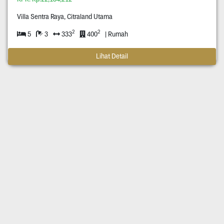
Villa Sentra Raya, Citraland Utama
2
2
5
3
333
400
| Rumah
Lihat Detail