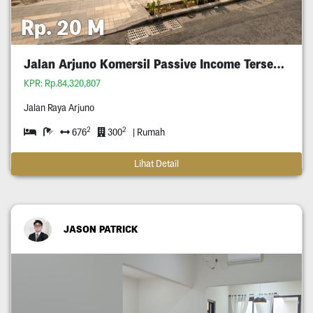
Rp. 20 M
Jalan Arjuno Komersil Passive Income Tersewa
KPR: Rp.84,320,807
Jalan Raya Arjuno
2
2
676
300
| Rumah
Lihat Detail
JASON PATRICK