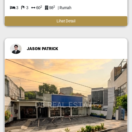
2
2
3
3
60
98
| Rumah
Lihat Detail
JASON PATRICK