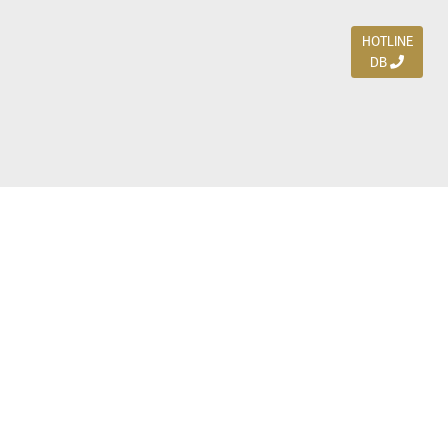
HOTLINE
DB
Jl. Dharmahusada Indah Timur 15 / Blok V 305,
Surabaya 60115
Ph. (031) 5954103
Ph. 085 111 3 9595 0