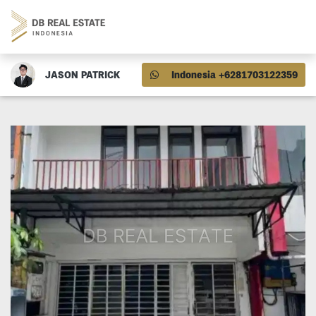
JASON PATRICK
Indonesia +6281703122359