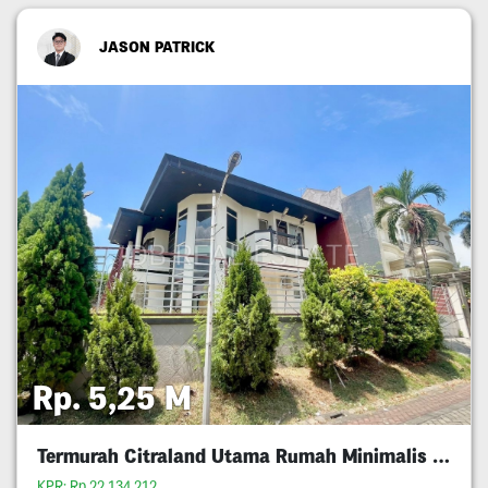
JASON PATRICK
Rp. 5,25 M
Termurah Citraland Utama Rumah Minimalis 5M An
KPR: Rp.22,134,212