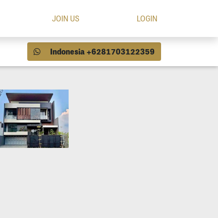
JOIN US
LOGIN
Indonesia +6281703122359