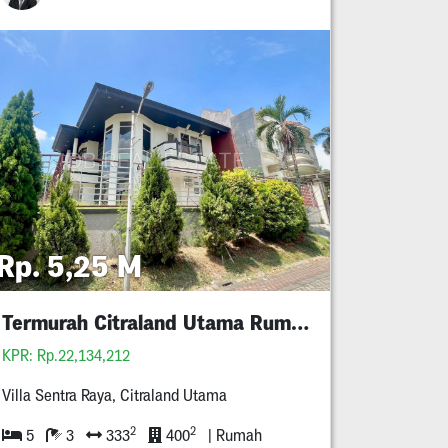
Rp. 5,25 M
Termurah Citraland Utama Rumah Minimalis 5M An
KPR: Rp.22,134,212
Villa Sentra Raya, Citraland Utama
2
2
5
3
333
400
| Rumah