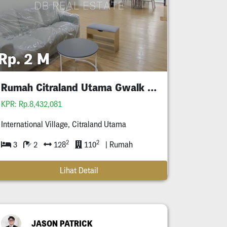
Rp. 2 M
Rumah Citraland Utama Gwalk Full Furnished Murah
KPR: Rp.8,432,081
International Village, Citraland Utama
2
2
3
2
128
110
| Rumah
Lihat Detail
JASON PATRICK