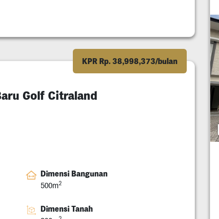
KPR Rp. 38,998,373/bulan
ru Golf Citraland
Dimensi Bangunan
2
500m
Dimensi Tanah
2