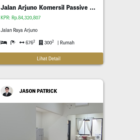
Jalan Arjuno Komersil Passive Income Tersewa
KPR: Rp.84,320,807
Jalan Raya Arjuno
2
2
676
300
| Rumah
Lihat Detail
JASON PATRICK