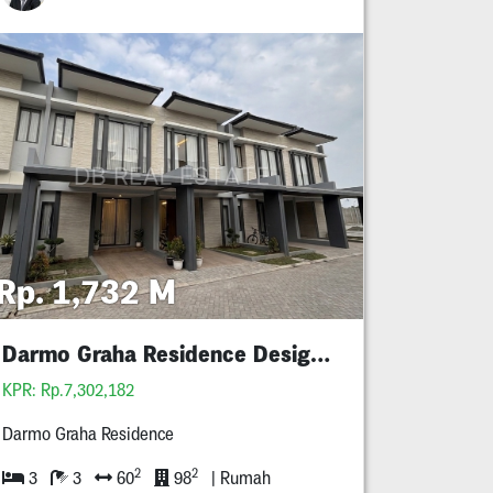
Rp. 1,732 M
Darmo Graha Residence Design Baru Mewah
KPR: Rp.7,302,182
Darmo Graha Residence
2
2
3
3
60
98
| Rumah