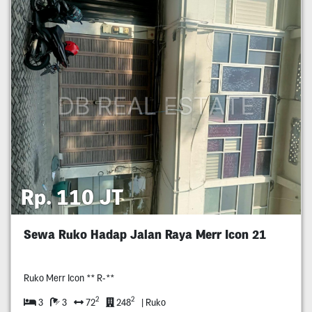
Rp. 110 JT
Sewa Ruko Hadap Jalan Raya Merr Icon 21
Ruko Merr Icon ** R-**
2
2
3
3
72
248
| Ruko