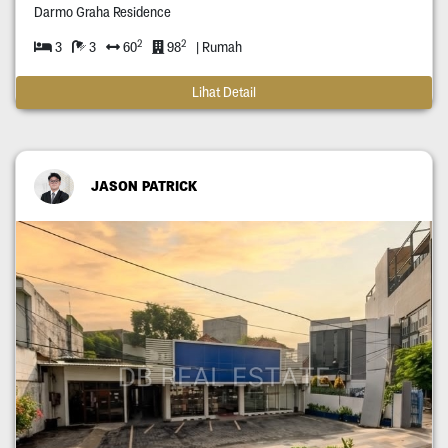
Darmo Graha Residence
2
2
3
3
60
98
| Rumah
Lihat Detail
JASON PATRICK