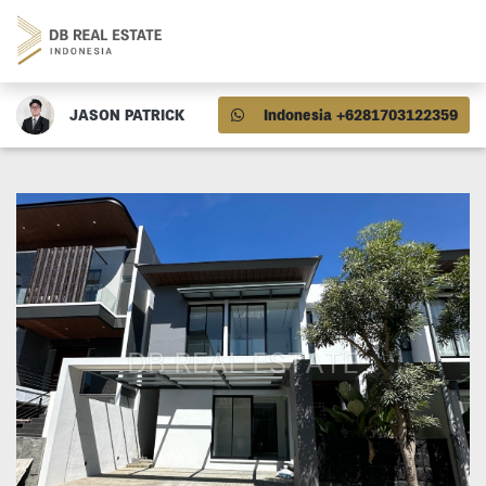
JASON PATRICK
Indonesia +6281703122359