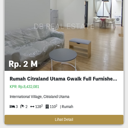
Rp. 2 M
Rumah Citraland Utama Gwalk Full Furnished Murah
KPR: Rp.8,432,081
International Village, Citraland Utama
2
2
3
2
128
110
| Rumah
Lihat Detail