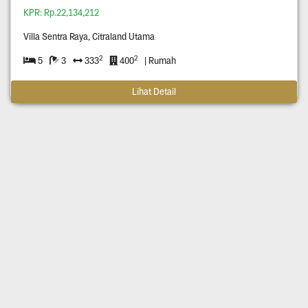
KPR: Rp.22,134,212
Villa Sentra Raya, Citraland Utama
2
2
5
3
333
400
| Rumah
Lihat Detail