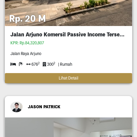
Rp. 20 M
Jalan Arjuno Komersil Passive Income Tersewa
KPR: Rp.84,320,807
Jalan Raya Arjuno
2
2
676
300
| Rumah
Lihat Detail
JASON PATRICK