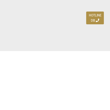
HOTLINE
DB
Jl. Dharmahusada Indah Timur 15 / Blok V 305,
Surabaya 60115
Ph. (031) 5954103
Ph. 085 111 3 9595 0