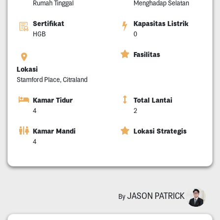
Rumah Tinggal
Menghadap Selatan
Sertifikat
Kapasitas Listrik
HGB
0
Fasilitas
Lokasi
Stamford Place, Citraland
Kamar Tidur
Total Lantai
4
2
Kamar Mandi
Lokasi Strategis
4
JASON PATRICK
By