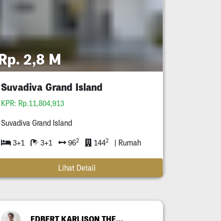
Rp. 2,8 M
Suvadiva Grand Island
KPR: Rp.11,804,913
Suvadiva Grand Island
2
2
3+1
3+1
96
144
| Rumah
Lihat Detail
EDBERT KARLISON THEODORE