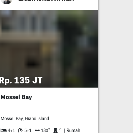
Rp. 135 JT
Mossel Bay
Mossel Bay, Grand Island
2
2
4+1
5+1
180
| Rumah