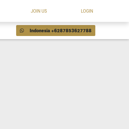
JOIN US
LOGIN
Indonesia +6287853627788