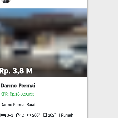
Rp. 3,8 M
Darmo Permai
KPR: Rp.16,020,953
Darmo Permai Barat
2
2
3+1
2
286
262
| Rumah