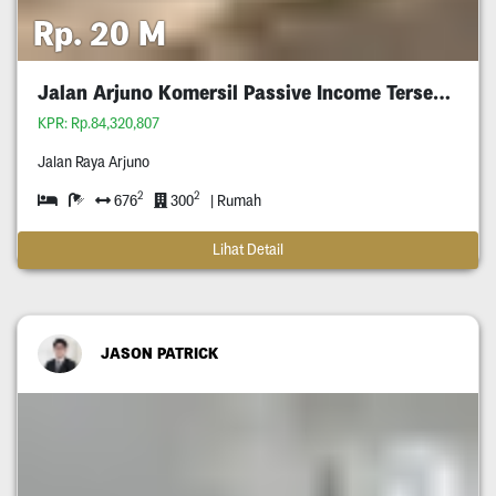
Rp. 20 M
Jalan Arjuno Komersil Passive Income Tersewa
KPR: Rp.84,320,807
Jalan Raya Arjuno
2
2
676
300
| Rumah
Lihat Detail
JASON PATRICK