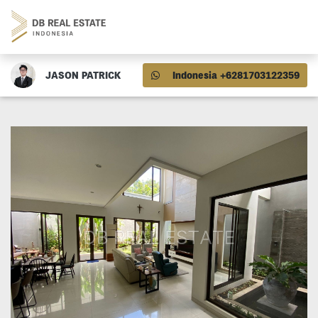
JASON PATRICK
Indonesia +6281703122359