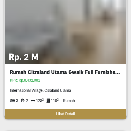
Rp. 2 M
Rumah Citraland Utama Gwalk Full Furnished Murah
KPR: Rp.8,432,081
International Village, Citraland Utama
2
2
3
2
128
110
| Rumah
Lihat Detail