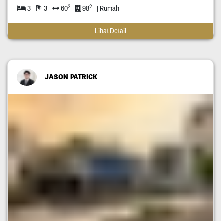
2
2
3
3
60
98
| Rumah
Lihat Detail
JASON PATRICK