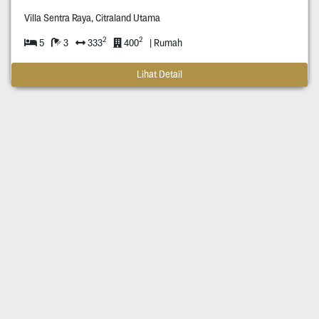
Villa Sentra Raya, Citraland Utama
2
2
5
3
333
400
| Rumah
Lihat Detail