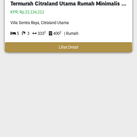
Termurah Citraland Utama Rumah Minimalis 5M An
KPR: Rp.22,134,212
Villa Sentra Raya, Citraland Utama
2
2
5
3
333
400
| Rumah
Lihat Detail