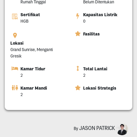
Rumah Tinggal
Belum Ditentukan
Sertifikat
Kapasitas Listrik
HGB
0
Fasilitas
Lokasi
Grand Sunrise, Menganti
Gresik
Kamar Tidur
Total Lantai
2
2
Kamar Mandi
Lokasi Strategis
2
JASON PATRICK
By