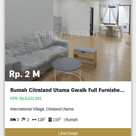
Rp. 2 M
Rumah Citraland Utama Gwalk Full Furnished Murah
KPR: Rp.8,432,081
International Village, Citraland Utama
2
2
3
2
128
110
| Rumah
Lihat Detail