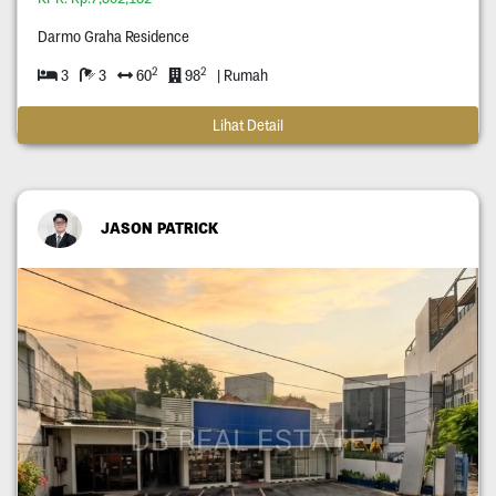
Darmo Graha Residence
2
2
3
3
60
98
| Rumah
Lihat Detail
JASON PATRICK