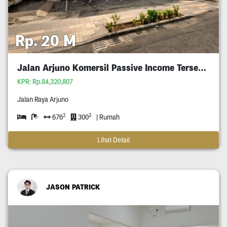
Rp. 20 M
Jalan Arjuno Komersil Passive Income Tersewa
KPR: Rp.84,320,807
Jalan Raya Arjuno
2
2
676
300
| Rumah
Lihat Detail
JASON PATRICK