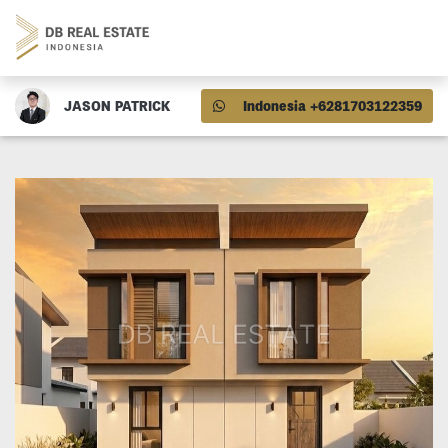
JASON PATRICK
Indonesia +6281703122359