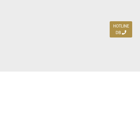
HOTLINE
DB
Jl. Dharmahusada Indah Timur 15 / Blok V 305,
Surabaya 60115
Ph. (031) 5954103