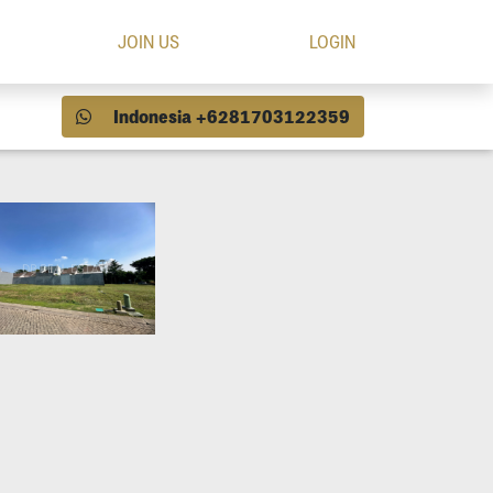
JOIN US
LOGIN
Indonesia +6281703122359