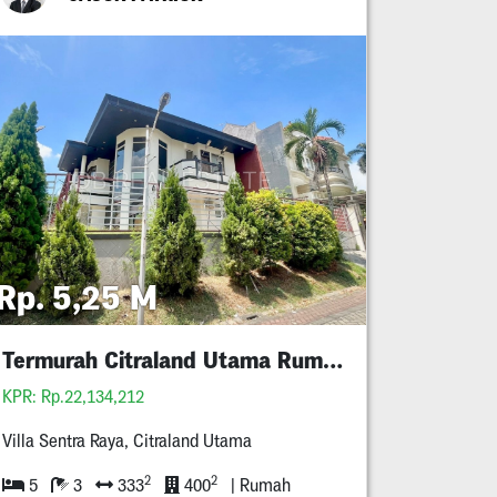
Rp. 5,25 M
Termurah Citraland Utama Rumah Minimalis 5M An
KPR: Rp.22,134,212
Villa Sentra Raya, Citraland Utama
2
2
5
3
333
400
| Rumah