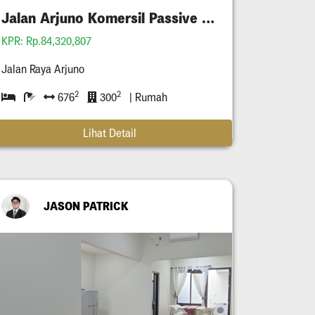
Jalan Arjuno Komersil Passive Income Tersewa
KPR: Rp.84,320,807
Jalan Raya Arjuno
2
2
676
300
| Rumah
Lihat Detail
JASON PATRICK