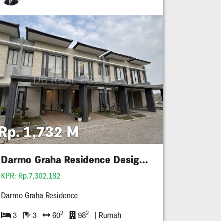
Rp. 1,732 M
Darmo Graha Residence Design Baru Mewah
KPR: Rp.7,302,182
Darmo Graha Residence
2
2
3
3
60
98
| Rumah