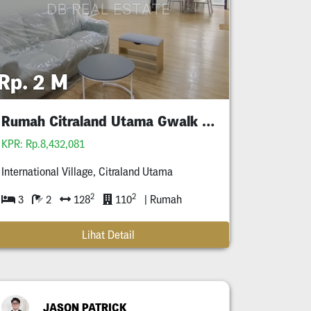
Rp. 2 M
Rumah Citraland Utama Gwalk Full Furnished Murah
KPR: Rp.8,432,081
International Village, Citraland Utama
2
2
3
2
128
110
| Rumah
Lihat Detail
JASON PATRICK