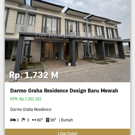
Rp. 1,732 M
Darmo Graha Residence Design Baru Mewah
KPR: Rp.7,302,182
Darmo Graha Residence
2
2
3
3
60
98
| Rumah
Lihat Detail