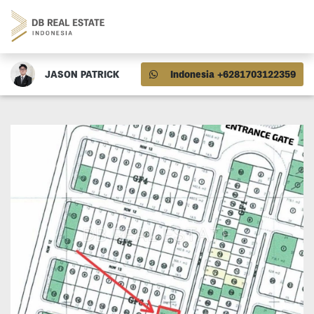
JASON PATRICK
Indonesia +6281703122359