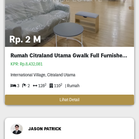
Rp. 2 M
Rumah Citraland Utama Gwalk Full Furnished Murah
KPR: Rp.8,432,081
International Village, Citraland Utama
2
2
3
2
128
110
| Rumah
Lihat Detail
JASON PATRICK