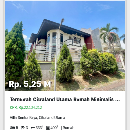
Rp. 5,25 M
Termurah Citraland Utama Rumah Minimalis 5M An
KPR: Rp.22,134,212
Villa Sentra Raya, Citraland Utama
2
2
5
3
333
400
| Rumah