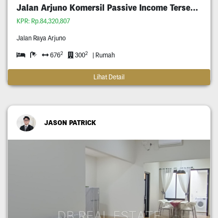
Jalan Arjuno Komersil Passive Income Tersewa
KPR: Rp.84,320,807
Jalan Raya Arjuno
2
2
676
300
| Rumah
Lihat Detail
JASON PATRICK