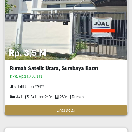
Rp. 3,5 M
Rumah Satelit Utara, Surabaya Barat
KPR: Rp.14,756,141
Jl.satelit Utara */Et**
2
2
4+1
3+1
240
260
| Rumah
Lihat Detail