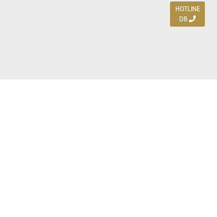
HOTLINE
DB
Jl. Dharmahusada Indah Timur 15 / Blok V 305,
Surabaya 60115
Ph. (031) 5954103
Ph. 085 111 3 9595 0
Royal Residence BS 07 / 23-25, Surabaya 60222