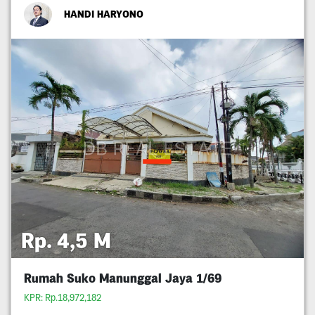
HANDI HARYONO
Rp. 4,5 M
Rumah Suko Manunggal Jaya 1/69
KPR: Rp.18,972,182