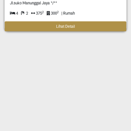
Jl.suko Manunggal Jaya */**
2
2
4
2
375
300
| Rumah
Lihat Detail