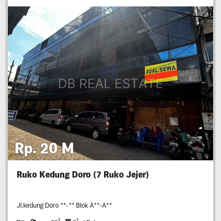
Rp. 20 M
Ruko Kedung Doro (7 Ruko Jejer)
Jl.kedung Doro **-** Blok A**-A**
2
2