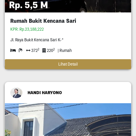
Rp. 5,5 M
Rumah Bukit Kencana Sari
KPR: Rp.23,188,222
Jl. Raya Bukit Kencana Sari K-*
2
2
372
220
| Rumah
Lihat Detail
HANDI HARYONO