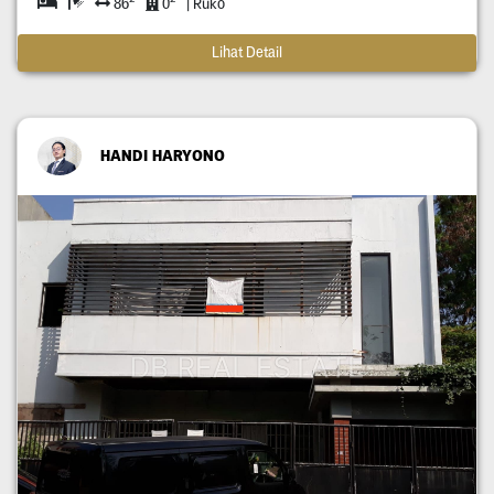
86
0
| Ruko
Lihat Detail
HANDI HARYONO