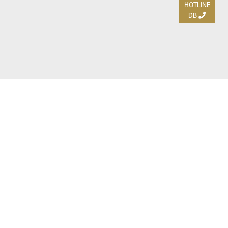
HOTLINE
DB
Jl. Dharmahusada Indah Timur 15 / Blok V 305,
Surabaya 60115
Ph. (031) 5954103
Ph. 085 111 3 9595 0
Royal Residence BS 07 / 23-25, Surabaya 60222