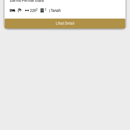
Darmo Permai Utara **
2
2
220
| Tanah
Lihat Detail