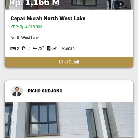
Rp. 1,166 M
Cepat Murah North West Lake
KPR: Rp.4,915,903
North West Lake
2
2
2
2
72
69
| Rumah
Lihat Detail
RICHO SUDJONO