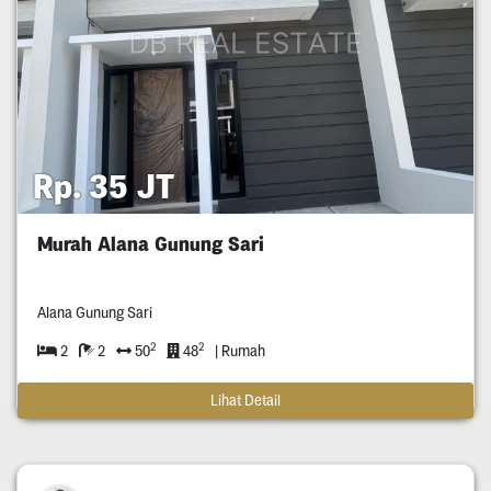
Rp. 35 JT
Murah Alana Gunung Sari
Alana Gunung Sari
2
2
2
2
50
48
| Rumah
Lihat Detail