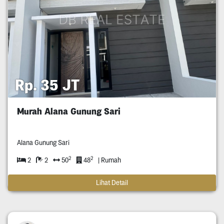
Rp. 35 JT
Murah Alana Gunung Sari
Alana Gunung Sari
2
2
2
2
50
48
| Rumah
Lihat Detail