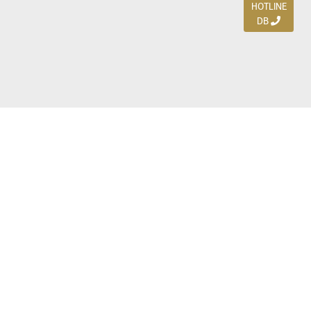
HOTLINE
DB
Jl. Dharmahusada Indah Timur 15 / Blok V 305,
Surabaya 60115
Ph. (031) 5954103
Ph. 085 111 3 9595 0
Royal Residence BS 07 / 23-25, Surabaya 60222