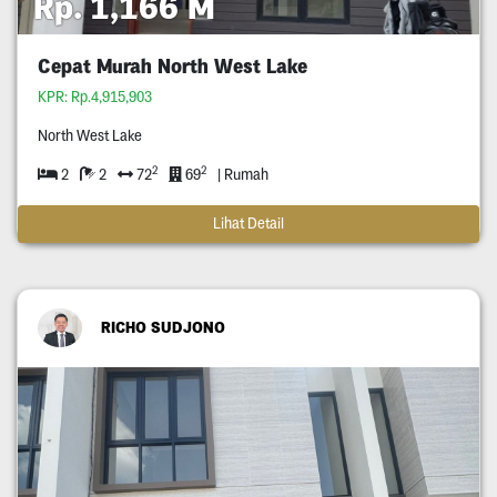
Rp. 1,166 M
Cepat Murah North West Lake
KPR: Rp.4,915,903
North West Lake
2
2
2
2
72
69
| Rumah
Lihat Detail
RICHO SUDJONO