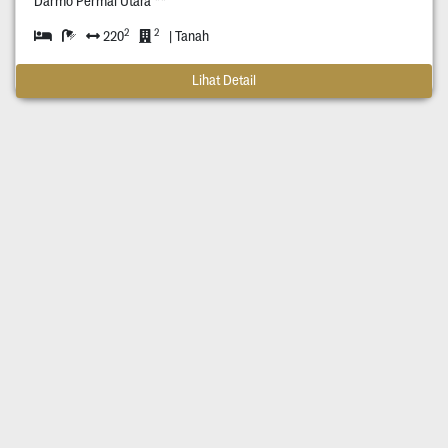
Darmo Permai Utara **
2
2
220
| Tanah
Lihat Detail