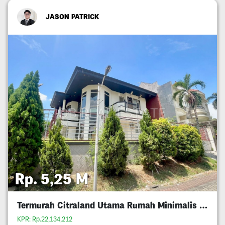
JASON PATRICK
Rp. 5,25 M
Termurah Citraland Utama Rumah Minimalis 5M An
KPR: Rp.22,134,212