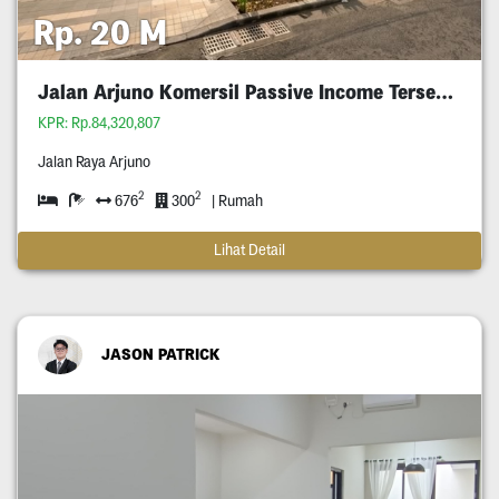
Rp. 20 M
Jalan Arjuno Komersil Passive Income Tersewa
KPR: Rp.84,320,807
Jalan Raya Arjuno
2
2
676
300
| Rumah
Lihat Detail
JASON PATRICK