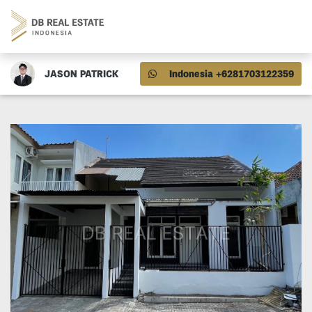
JASON PATRICK
Indonesia +6281703122359