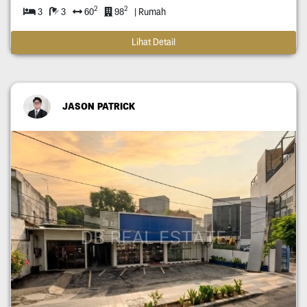
2
2
3
3
60
98
| Rumah
Lihat Detail
JASON PATRICK