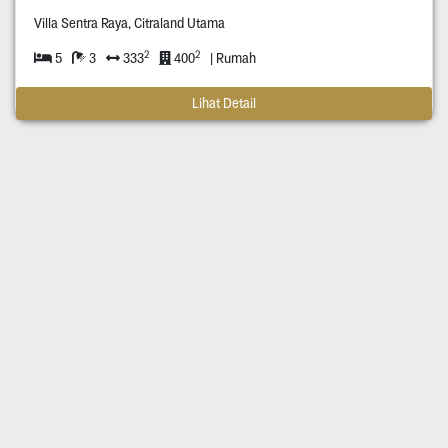
Villa Sentra Raya, Citraland Utama
2
2
5
3
333
400
| Rumah
Lihat Detail