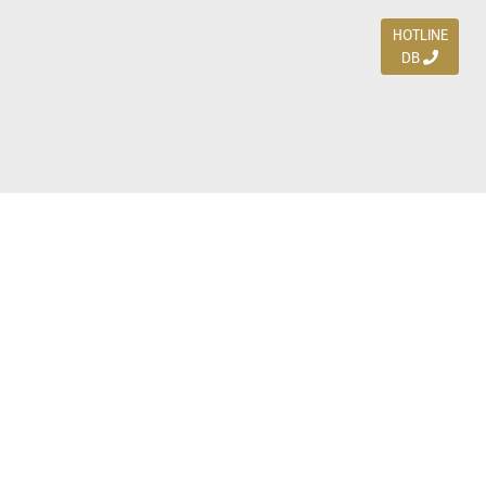
HOTLINE
DB
Jl. Dharmahusada Indah Timur 15 / Blok V 305,
Surabaya 60115
Ph. (031) 5954103
Ph. 085 111 3 9595 0