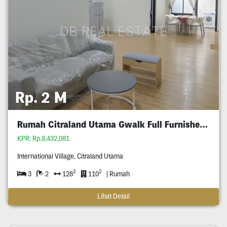
Rp. 2 M
Rumah Citraland Utama Gwalk Full Furnished Murah
KPR: Rp.8,432,081
International Village, Citraland Utama
2
2
3
2
128
110
| Rumah
Lihat Detail