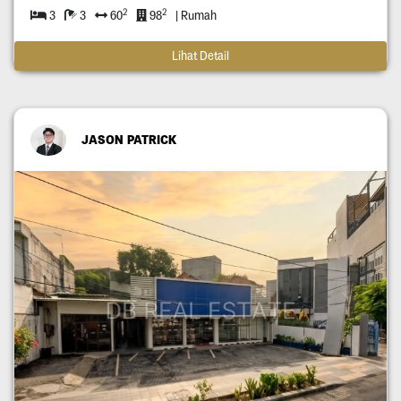
2
2
3
3
60
98
| Rumah
Lihat Detail
JASON PATRICK