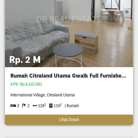
Rp. 2 M
Rumah Citraland Utama Gwalk Full Furnished Murah
KPR: Rp.8,432,081
International Village, Citraland Utama
2
2
3
2
128
110
| Rumah
Lihat Detail