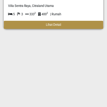
Villa Sentra Raya, Citraland Utama
2
2
5
3
333
400
| Rumah
Lihat Detail