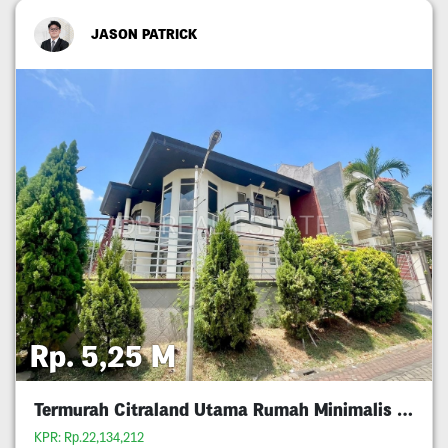
JASON PATRICK
Rp. 5,25 M
Termurah Citraland Utama Rumah Minimalis 5M An
KPR: Rp.22,134,212