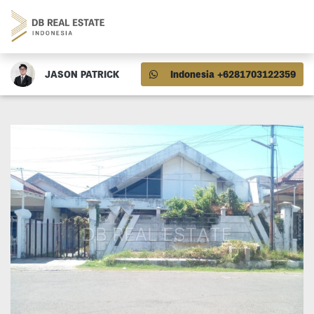
JASON PATRICK
Indonesia +6281703122359