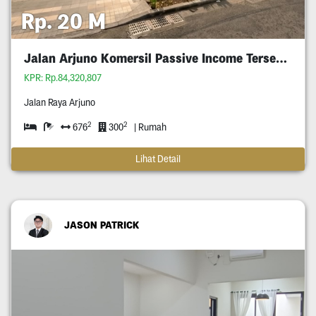
Rp. 20 M
Jalan Arjuno Komersil Passive Income Tersewa
KPR: Rp.84,320,807
Jalan Raya Arjuno
2
2
676
300
| Rumah
Lihat Detail
JASON PATRICK