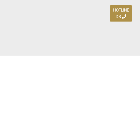
HOTLINE
DB
Jl. Dharmahusada Indah Timur 15 / Blok V 305,
Surabaya 60115
Ph. (031) 5954103
Ph. 085 111 3 9595 0