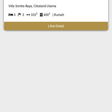
Villa Sentra Raya, Citraland Utama
2
2
5
3
333
400
| Rumah
Lihat Detail