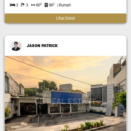
2
2
3
3
60
98
| Rumah
Lihat Detail
JASON PATRICK