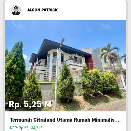
JASON PATRICK
Rp. 5,25 M
Termurah Citraland Utama Rumah Minimalis 5M An
KPR: Rp.22,134,212