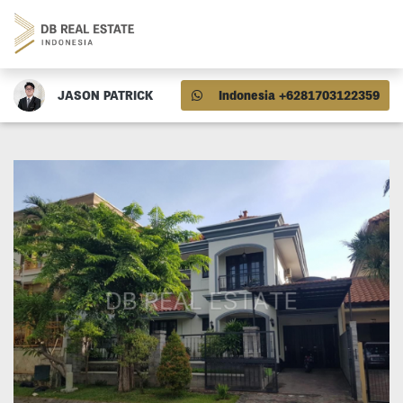
JASON PATRICK
Indonesia +6281703122359