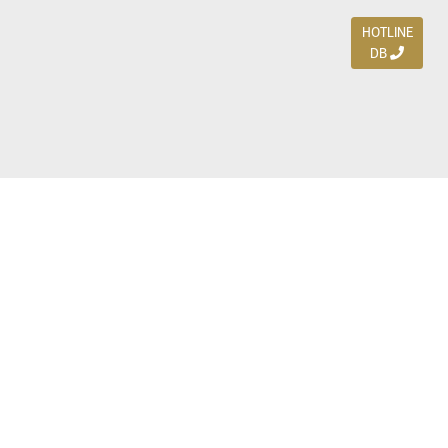
HOTLINE
DB
Jl. Dharmahusada Indah Timur 15 / Blok V 305,
Surabaya 60115
Ph. (031) 5954103
Ph. 085 111 3 9595 0