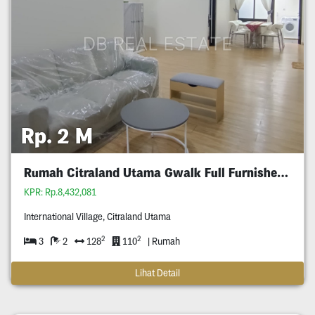
Rp. 2 M
Rumah Citraland Utama Gwalk Full Furnished Murah
KPR: Rp.8,432,081
International Village, Citraland Utama
2
2
3
2
128
110
| Rumah
Lihat Detail