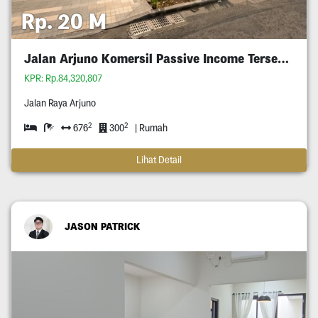
Rp. 20 M
Jalan Arjuno Komersil Passive Income Tersewa
KPR: Rp.84,320,807
Jalan Raya Arjuno
2
2
676
300
| Rumah
Lihat Detail
JASON PATRICK