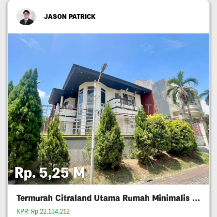
JASON PATRICK
Rp. 5,25 M
Termurah Citraland Utama Rumah Minimalis 5M An
KPR: Rp.22,134,212