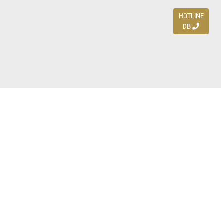
HOTLINE
DB
Jl. Dharmahusada Indah Timur 15 / Blok V 305,
Surabaya 60115
Ph. (031) 5954103
Ph. 085 111 3 9595 0