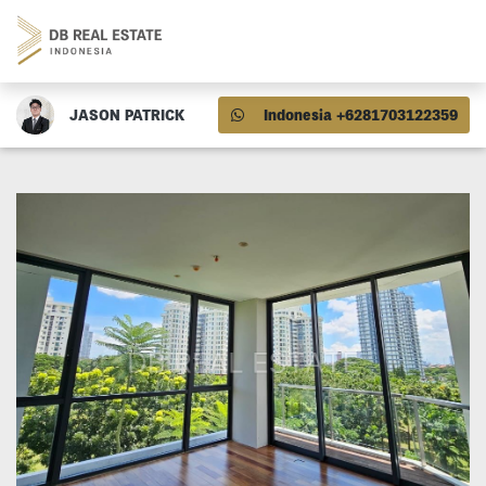
JASON PATRICK
Indonesia +6281703122359