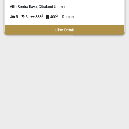
Villa Sentra Raya, Citraland Utama
2
2
5
3
333
400
| Rumah
Lihat Detail