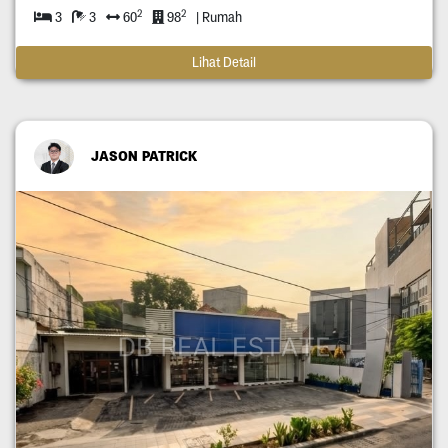
2
2
3
3
60
98
| Rumah
Lihat Detail
JASON PATRICK