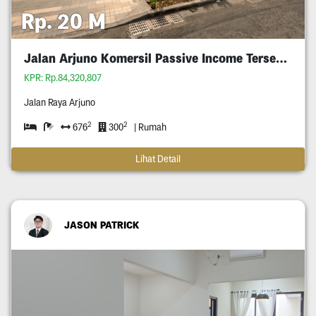
Rp. 20 M
Jalan Arjuno Komersil Passive Income Tersewa
KPR: Rp.84,320,807
Jalan Raya Arjuno
2
2
676
300
| Rumah
Lihat Detail
JASON PATRICK