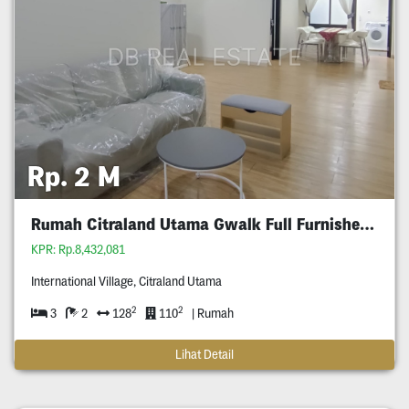
Rp. 2 M
Rumah Citraland Utama Gwalk Full Furnished Murah
KPR: Rp.8,432,081
International Village, Citraland Utama
2
2
3
2
128
110
| Rumah
Lihat Detail