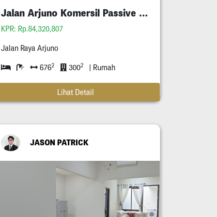
Jalan Arjuno Komersil Passive Income Tersewa
KPR: Rp.84,320,807
Jalan Raya Arjuno
2
2
676
300
| Rumah
Lihat Detail
JASON PATRICK