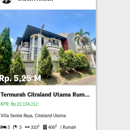
Rp. 5,25 M
Termurah Citraland Utama Rumah Minimalis 5M An
KPR: Rp.22,134,212
Villa Sentra Raya, Citraland Utama
2
2
5
3
333
400
| Rumah