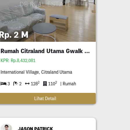
Rp. 2 M
Rumah Citraland Utama Gwalk Full Furnished Murah
KPR: Rp.8,432,081
International Village, Citraland Utama
2
2
3
2
128
110
| Rumah
Lihat Detail
JASON PATRICK