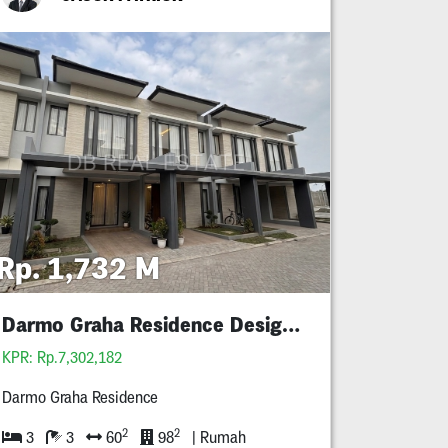
Rp. 1,732 M
Darmo Graha Residence Design Baru Mewah
KPR: Rp.7,302,182
Darmo Graha Residence
2
2
3
3
60
98
| Rumah