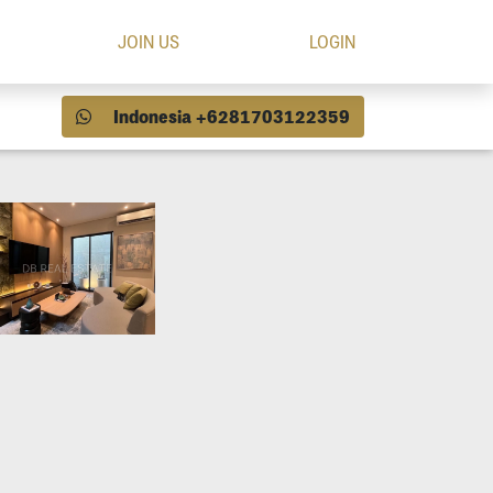
JOIN US
LOGIN
Indonesia +6281703122359