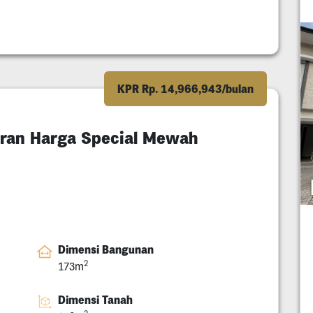
KPR Rp. 14,966,943/bulan
eran Harga Special Mewah
Dimensi Bangunan
2
173m
Dimensi Tanah