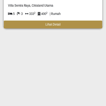
Villa Sentra Raya, Citraland Utama
2
2
5
3
333
400
| Rumah
Lihat Detail