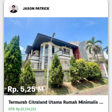
JASON PATRICK
Rp. 5,25 M
Termurah Citraland Utama Rumah Minimalis 5M An
KPR: Rp.22,134,212