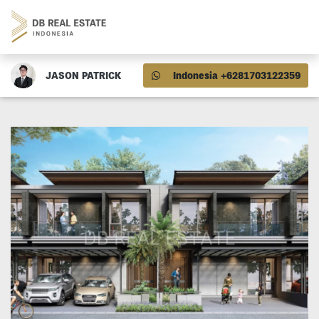
JASON PATRICK
Indonesia +6281703122359