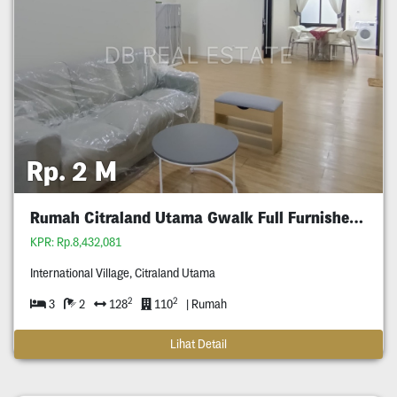
Rp. 2 M
Rumah Citraland Utama Gwalk Full Furnished Murah
KPR: Rp.8,432,081
International Village, Citraland Utama
2
2
3
2
128
110
| Rumah
Lihat Detail