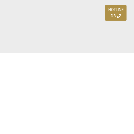
HOTLINE
DB
Jl. Dharmahusada Indah Timur 15 / Blok V 305,
Surabaya 60115
Ph. (031) 5954103
Ph. 085 111 3 9595 0