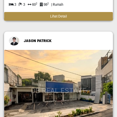
2
2
3
3
60
98
| Rumah
Lihat Detail
JASON PATRICK