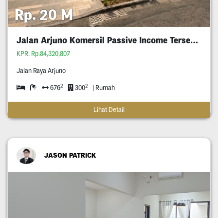
Rp. 20 M
Jalan Arjuno Komersil Passive Income Tersewa
KPR: Rp.84,320,807
Jalan Raya Arjuno
2
2
676
300
| Rumah
Lihat Detail
JASON PATRICK