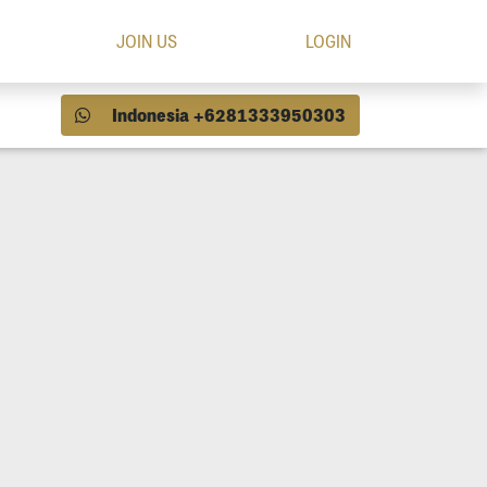
JOIN US
LOGIN
Indonesia +6281333950303