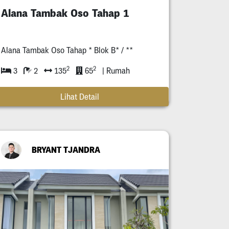
Alana Tambak Oso Tahap 1
Alana Tambak Oso Tahap * Blok B* / **
2
2
3
2
135
65
| Rumah
Lihat Detail
BRYANT TJANDRA