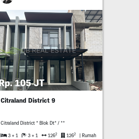
Rp. 105 JT
Citraland District 9
Citraland District * Blok Dt* / **
2
2
3 + 1
3 + 1
126
126
| Rumah