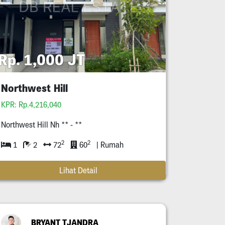
Rp. 1,000 JT
Northwest Hill
KPR: Rp.4,216,040
Northwest Hill Nh ** - **
2
2
1
2
72
60
| Rumah
Lihat Detail
BRYANT TJANDRA