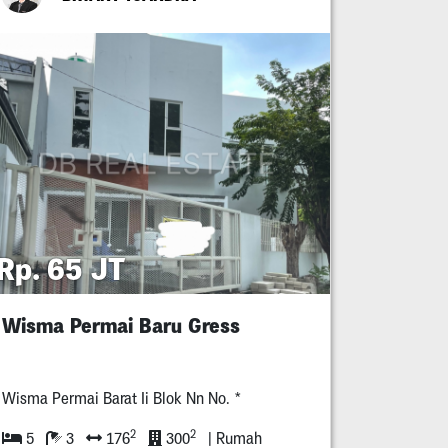
Rp. 65 JT
Wisma Permai Baru Gress
Wisma Permai Barat Ii Blok Nn No. *
2
2
5
3
176
300
| Rumah