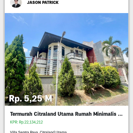
JASON PATRICK
Rp. 5,25 M
Termurah Citraland Utama Rumah Minimalis 5M An
KPR: Rp.22,134,212
Villa Sentra Raya, Citraland Utama