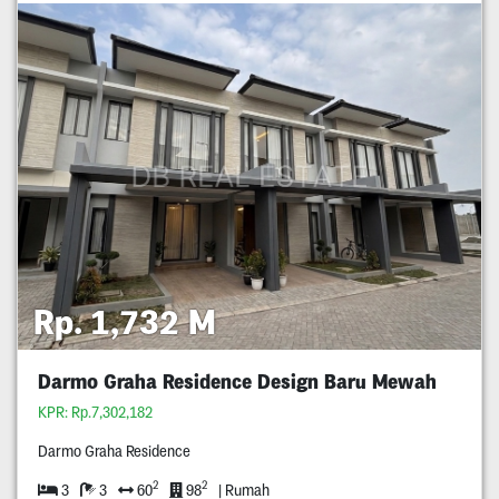
Rp. 1,732 M
Darmo Graha Residence Design Baru Mewah
KPR: Rp.7,302,182
Darmo Graha Residence
2
2
3
3
60
98
| Rumah