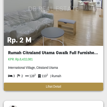
Rp. 2 M
Rumah Citraland Utama Gwalk Full Furnished Murah
KPR: Rp.8,432,081
International Village, Citraland Utama
2
2
3
2
128
110
| Rumah
Lihat Detail