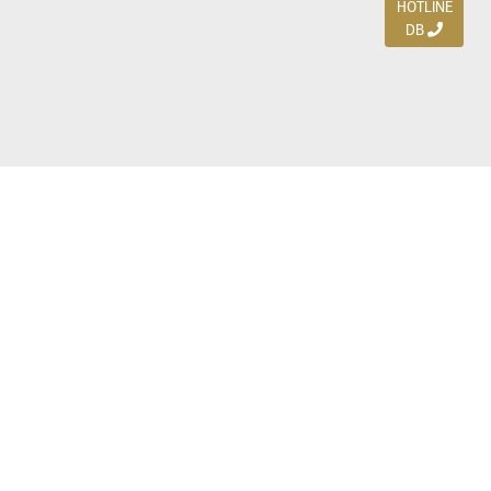
HOTLINE
DB
Jl. Dharmahusada Indah Timur 15 / Blok V 305,
Surabaya 60115
Ph. (031) 5954103
Ph. 085 111 3 9595 0
Royal Residence BS 07 / 23-25, Surabaya 60222