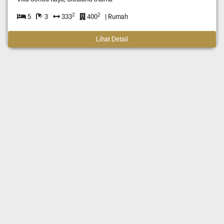
2
2
5
3
333
400
| Rumah
Lihat Detail