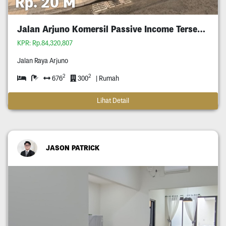
Rp. 20 M
Jalan Arjuno Komersil Passive Income Tersewa
KPR: Rp.84,320,807
Jalan Raya Arjuno
2
2
676
300
| Rumah
Lihat Detail
JASON PATRICK