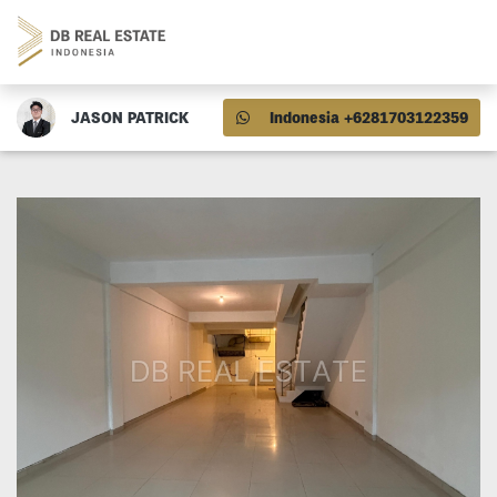
JASON PATRICK
Indonesia +6281703122359