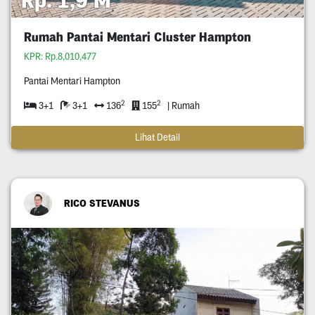
Rumah Pantai Mentari Cluster Hampton
KPR: Rp.8,010,477
Pantai Mentari Hampton
2
2
3+1
3+1
136
155
| Rumah
Lihat Detail
RICO STEVANUS