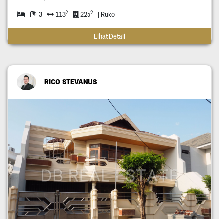
2
2
3
113
225
| Ruko
Lihat Detail
RICO STEVANUS