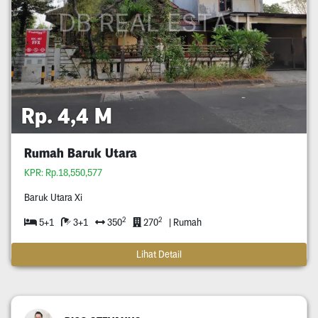
Rp. 4,4 M
Rumah Baruk Utara
KPR: Rp.18,550,577
Baruk Utara Xi
2
2
5+1
3+1
350
270
| Rumah
Lihat Detail