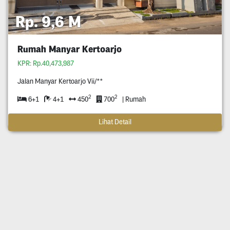
Rp. 9,6 M
Rumah Manyar Kertoarjo
KPR: Rp.40,473,987
Jalan Manyar Kertoarjo Vii/**
2
2
6+1
4+1
450
700
| Rumah
Lihat Detail