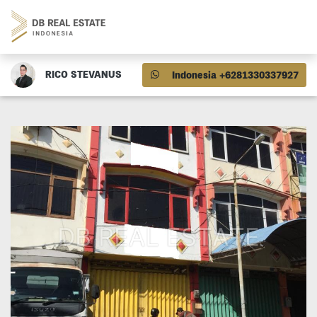
RICO STEVANUS
Indonesia +6281330337927