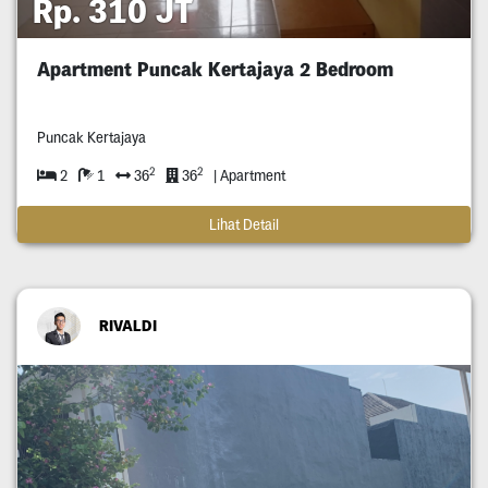
Rp. 310 JT
Apartment Puncak Kertajaya 2 Bedroom
Puncak Kertajaya
2
2
2
1
36
36
| Apartment
Lihat Detail
RIVALDI