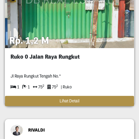
Rp. 1,2 M
Ruko 0 Jalan Raya Rungkut
Jl Raya Rungkut Tengah No.*
2
2
1
1
75
75
| Ruko
Lihat Detail
RIVALDI