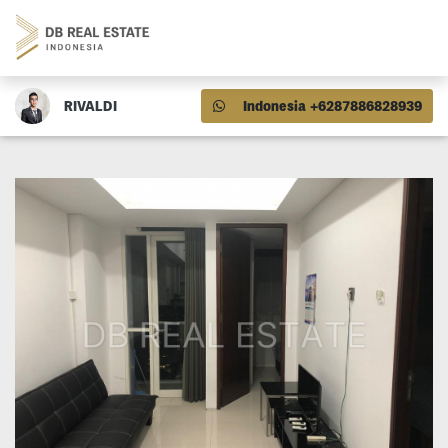
RIVALDI
Indonesia +6287886828939