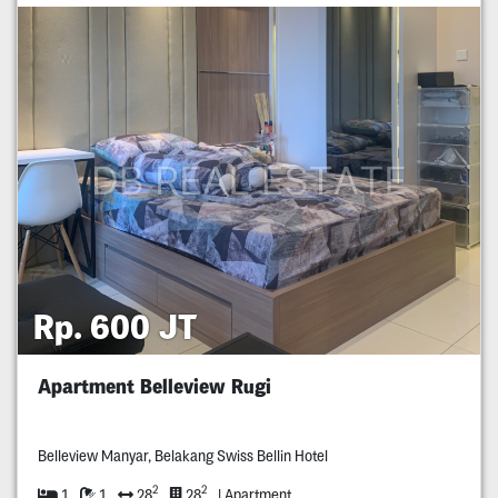
Rp. 600 JT
Apartment Belleview Rugi
Belleview Manyar, Belakang Swiss Bellin Hotel
2
2
1
1
28
28
| Apartment