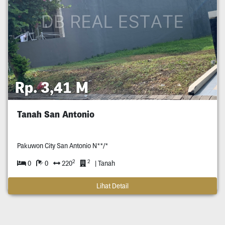
Rp. 3,41 M
Tanah San Antonio
Pakuwon City San Antonio N**/*
2
2
0
0
220
| Tanah
Lihat Detail