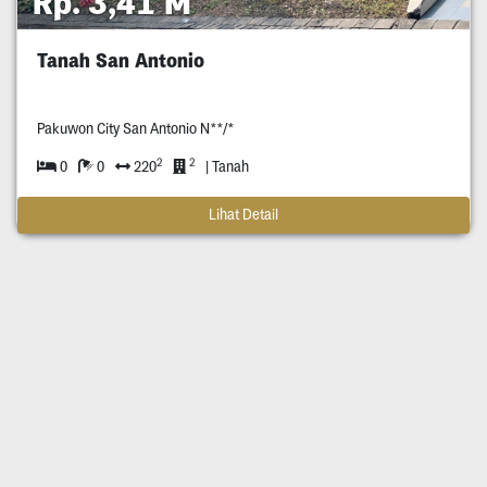
Rp. 3,41 M
Tanah San Antonio
Pakuwon City San Antonio N**/*
2
2
0
0
220
| Tanah
Lihat Detail