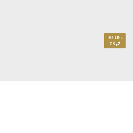
HOTLINE
DB
Jl. Dharmahusada Indah Timur 15 / Blok V 305,