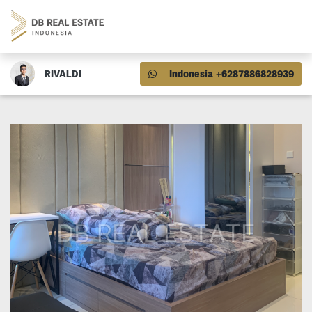
RIVALDI
Indonesia +6287886828939