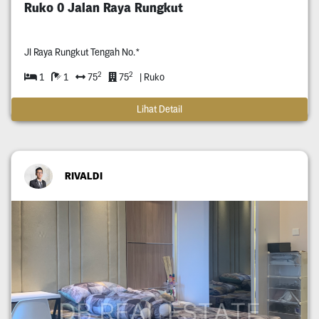
Ruko 0 Jalan Raya Rungkut
Jl Raya Rungkut Tengah No.*
2
2
1
1
75
75
| Ruko
Lihat Detail
RIVALDI