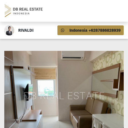
RIVALDI
Indonesia +6287886828939