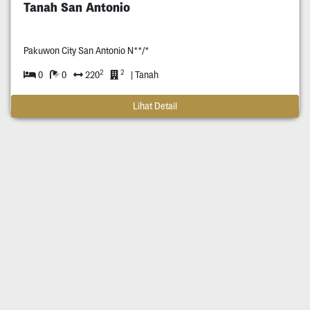
Tanah San Antonio
Pakuwon City San Antonio N**/*
2
2
0
0
220
| Tanah
Lihat Detail