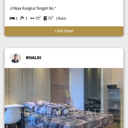
Jl Raya Rungkut Tengah No.*
2
2
1
1
75
75
| Ruko
Lihat Detail
RIVALDI