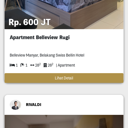
Rp. 600 JT
Apartment Belleview Rugi
Belleview Manyar, Belakang Swiss Bellin Hotel
2
2
1
1
28
28
| Apartment
Lihat Detail
RIVALDI