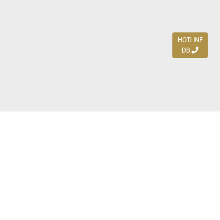
HOTLINE
DB
Jl. Dharmahusada Indah Timur 15 / Blok V 305,
Surabaya 60115
Ph. (031) 5954103