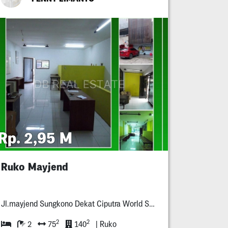
Rp. 2,95 M
Ruko Mayjend
Jl.mayjend Sungkono Dekat Ciputra World Surabaya
2
2
2
75
140
| Ruko