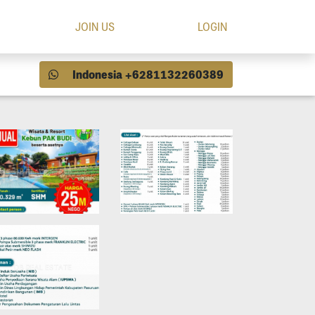
JOIN US
LOGIN
Indonesia +6281132260389