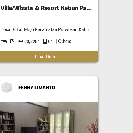
Villa/Wisata & Resort Kebun Pak Budi
Desa Sekar Mojo Kecamatan Purwosari Kabupaten Pasuruan Jawa Timur
2
2
20,329
0
| Others
Lihat Detail
FENNY LIMANTO