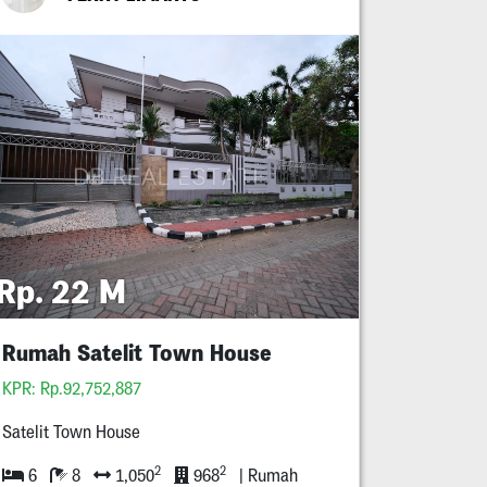
Rp. 22 M
Rumah Satelit Town House
KPR: Rp.92,752,887
Satelit Town House
2
2
6
8
1,050
968
| Rumah