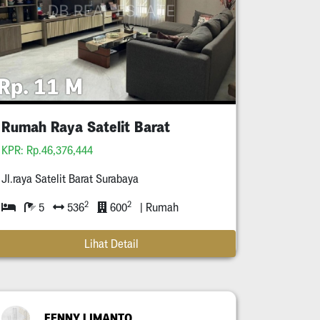
Rp. 11 M
Rumah Raya Satelit Barat
KPR: Rp.46,376,444
Jl.raya Satelit Barat Surabaya
2
2
5
536
600
| Rumah
Lihat Detail
FENNY LIMANTO