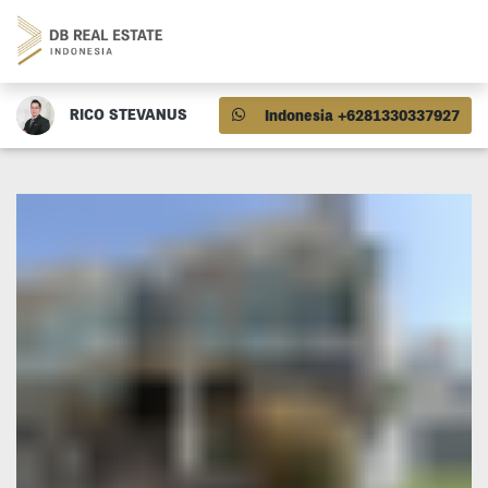
RICO STEVANUS
Indonesia +6281330337927