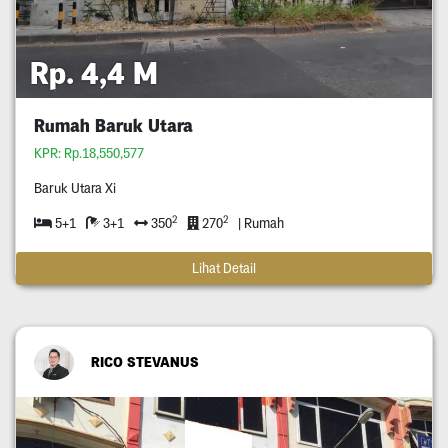
Rp. 4,4 M
Rumah Baruk Utara
KPR: Rp.18,550,577
Baruk Utara Xi
2
2
5+1
3+1
350
270
| Rumah
Lihat Detail
RICO STEVANUS