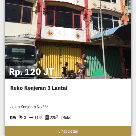
Rp. 120 JT
Ruko Kenjeran 3 Lantai
Jalan Kenjeran No ***
2
2
3
113
225
| Ruko
Lihat Detail