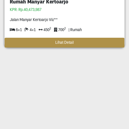
Rumah Manyar Kertoarjo
KPR: Rp.40,473,987
Jalan Manyar Kertoarjo Vii/**
2
2
6+1
4+1
450
700
| Rumah
Lihat Detail