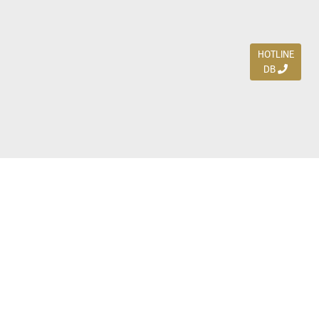
HOTLINE
DB
Jl. Dharmahusada Indah Timur 15 / Blok V 305,
Surabaya 60115
Ph. (031) 5954103