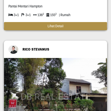
Pantai Mentari Hampton
2
2
3+1
3+1
136
155
| Rumah
Lihat Detail
RICO STEVANUS