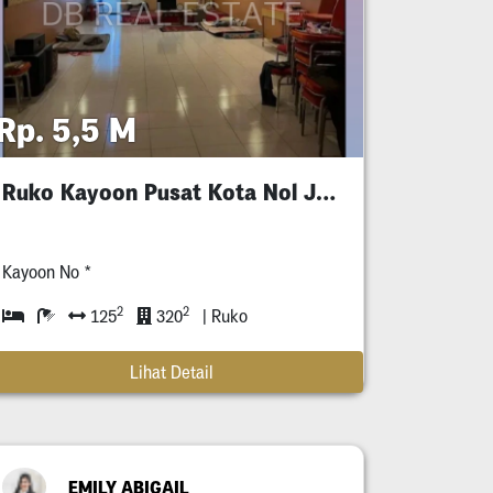
Rp. 5,5 M
Ruko Kayoon Pusat Kota Nol Jalan Raya
Kayoon No *
2
2
125
320
| Ruko
Lihat Detail
EMILY ABIGAIL