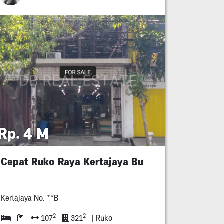
Rp. 4 M
Cepat Ruko Raya Kertajaya Bu
Kertajaya No. **B
2
2
107
321
| Ruko