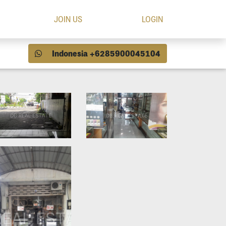
JOIN US
LOGIN
Indonesia +6285900045104