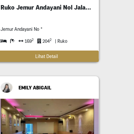
Ruko Jemur Andayani Nol Jalan Raya
Jemur Andayani No *
2
2
169
204
| Ruko
Lihat Detail
EMILY ABIGAIL