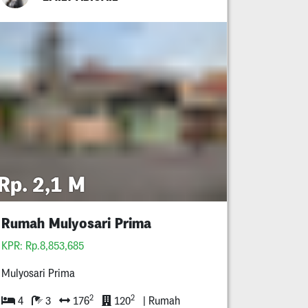
Rp. 2,1 M
Rumah Mulyosari Prima
KPR: Rp.8,853,685
Mulyosari Prima
2
2
4
3
176
120
| Rumah