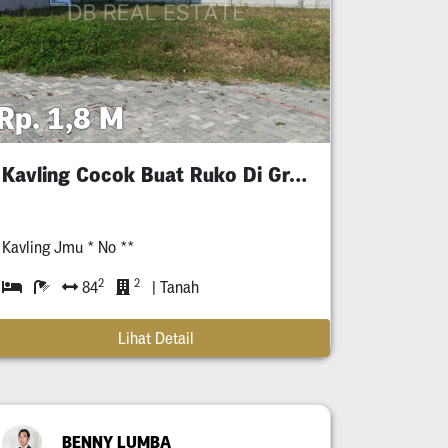
Rp. 1,8 M
Kavling Cocok Buat Ruko Di Grand Pakuwon
Kavling Jmu * No **
2
2
84
| Tanah
Lihat Detail
BENNY LUMBA