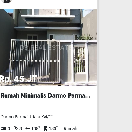
Rp. 45 JT
Rumah Minimalis Darmo Permai Utara
Darmo Permai Utara Xvi/**
2
2
3
3
108
180
| Rumah