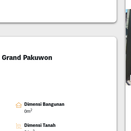
i Grand Pakuwon
Dimensi Bangunan
2
0m
Dimensi Tanah
2