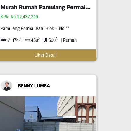
Murah Rumah Pamulang Permai,Tangerang Selatan
KPR: Rp.12,437,319
Pamulang Permai Baru Blok E No **
2
2
7
4
480
600
| Rumah
Lihat Detail
BENNY LUMBA