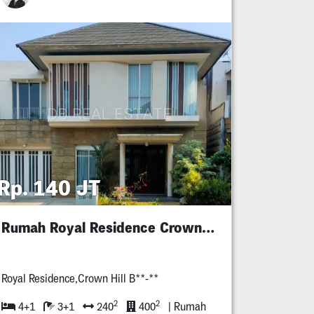
Rp. 140 JT
Rumah Royal Residence Crown Hill
Royal Residence,Crown Hill B**-**
2
2
4+1
3+1
240
400
| Rumah