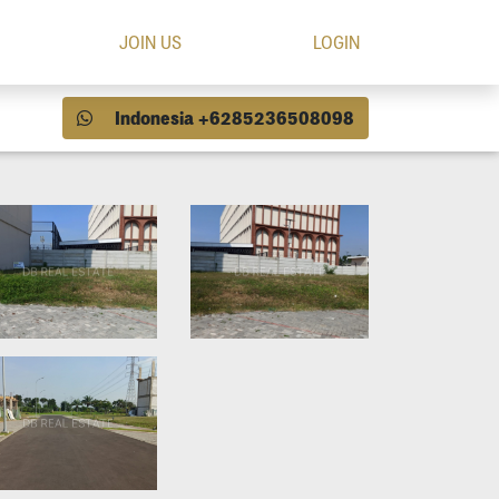
JOIN US
LOGIN
Indonesia +6285236508098