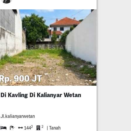
Rp. 900 JT
Di Kavling Di Kalianyar Wetan
Jl.kalianyarwetan
2
2
144
| Tanah