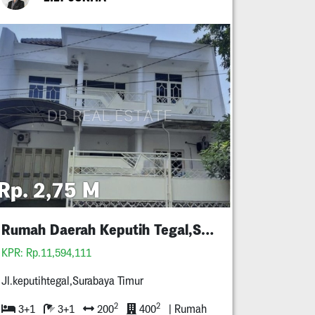
Rp. 2,75 M
Rumah Daerah Keputih Tegal,Surabaya
KPR: Rp.11,594,111
Jl.keputihtegal,Surabaya Timur
2
2
3+1
3+1
200
400
| Rumah