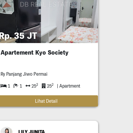
Rp. 35 JT
Apartement Kyo Society
Ry Panjang Jiwo Permai
2
2
1
1
25
25
| Apartment
Lihat Detail
LILY JUNITA