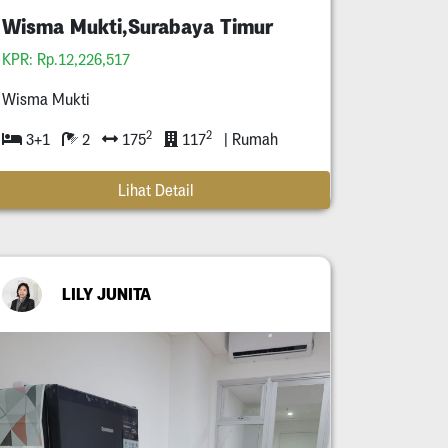
Wisma Mukti,Surabaya Timur
KPR: Rp.12,226,517
Wisma Mukti
2
2
3+1
2
175
117
| Rumah
Lihat Detail
LILY JUNITA