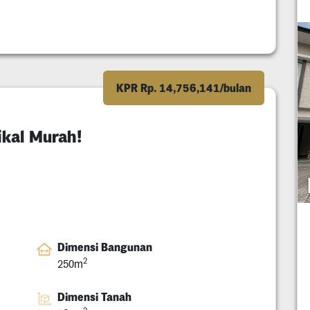
KPR Rp. 14,756,141/bulan
ikal Murah!
Dimensi Bangunan
2
250m
Dimensi Tanah