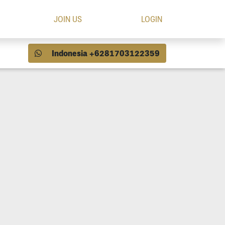
JOIN US
LOGIN
Indonesia +6281703122359