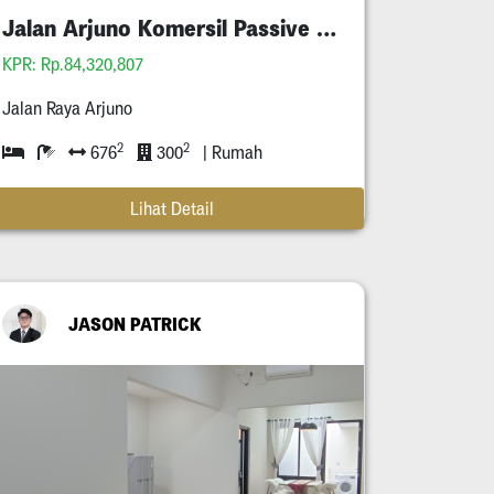
Jalan Arjuno Komersil Passive Income Tersewa
KPR: Rp.84,320,807
Jalan Raya Arjuno
2
2
676
300
| Rumah
Lihat Detail
JASON PATRICK