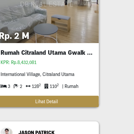
Rp. 2 M
Rumah Citraland Utama Gwalk Full Furnished Murah
KPR: Rp.8,432,081
International Village, Citraland Utama
2
2
3
2
128
110
| Rumah
Lihat Detail
JASON PATRICK