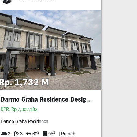
Rp. 1,732 M
Darmo Graha Residence Design Baru Mewah
KPR: Rp.7,302,182
Darmo Graha Residence
2
2
3
3
60
98
| Rumah