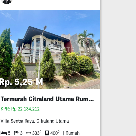
Rp. 5,25 M
Termurah Citraland Utama Rumah Minimalis 5M An
KPR: Rp.22,134,212
Villa Sentra Raya, Citraland Utama
2
2
5
3
333
400
| Rumah