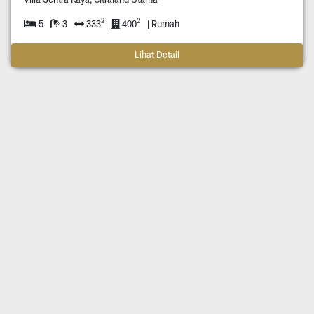
2
2
5
3
333
400
| Rumah
Lihat Detail