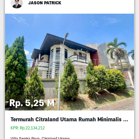
JASON PATRICK
Rp. 5,25 M
Termurah Citraland Utama Rumah Minimalis 5M An
KPR: Rp.22,134,212
Villa Sentra Raya, Citraland Utama