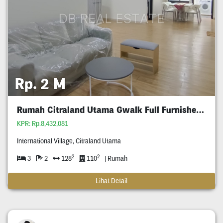
Rp. 2 M
Rumah Citraland Utama Gwalk Full Furnished Murah
KPR: Rp.8,432,081
International Village, Citraland Utama
2
2
3
2
128
110
| Rumah
Lihat Detail