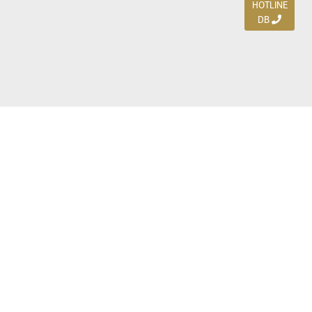
HOTLINE
DB
Jl. Dharmahusada Indah Timur 15 / Blok V 305,
Surabaya 60115
Ph. (031) 5954103
Ph. 085 111 3 9595 0
Royal Residence BS 07 / 23-25, Surabaya 60222