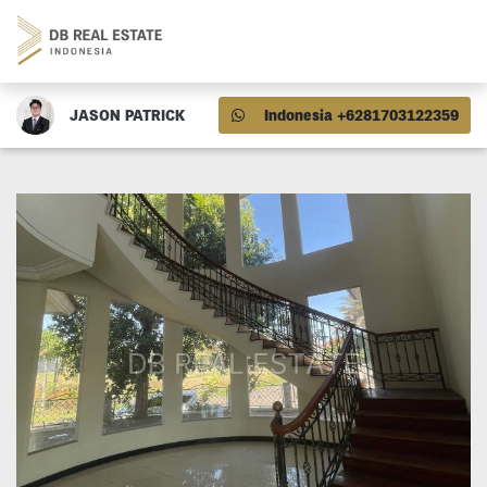
JASON PATRICK
Indonesia +6281703122359