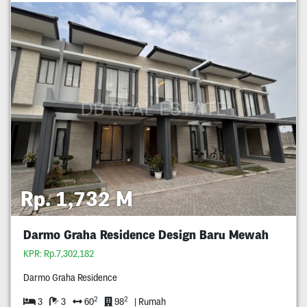
Rp. 1,732 M
Darmo Graha Residence Design Baru Mewah
KPR: Rp.7,302,182
Darmo Graha Residence
2
2
3
3
60
98
| Rumah