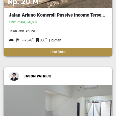
Rp. 20 M
Jalan Arjuno Komersil Passive Income Tersewa
KPR: Rp.84,320,807
Jalan Raya Arjuno
2
2
676
300
| Rumah
Lihat Detail
JASON PATRICK