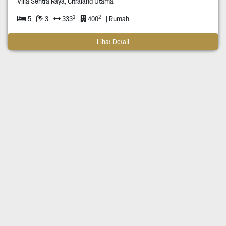
Villa Sentra Raya, Citraland Utama
2
2
5
3
333
400
| Rumah
Lihat Detail