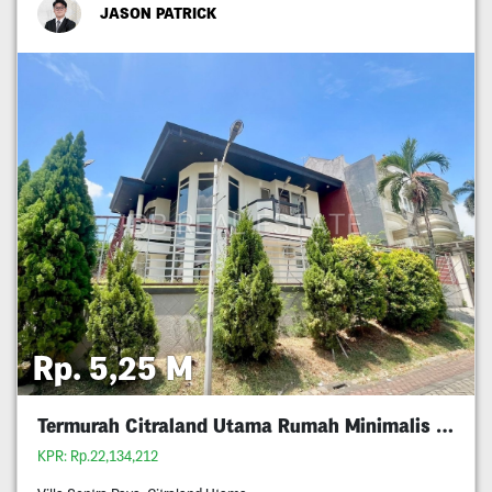
JASON PATRICK
Rp. 5,25 M
Termurah Citraland Utama Rumah Minimalis 5M An
KPR: Rp.22,134,212