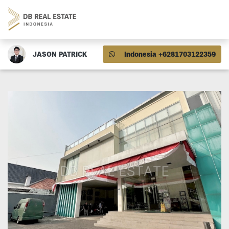
JASON PATRICK
Indonesia +6281703122359