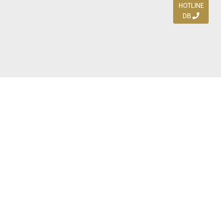
HOTLINE
DB
Jl. Dharmahusada Indah Timur 15 / Blok V 305,
Surabaya 60115
Ph. (031) 5954103
Ph. 085 111 3 9595 0
Royal Residence BS 07 / 23-25, Surabaya 60222