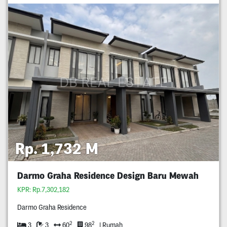
Rp. 1,732 M
Darmo Graha Residence Design Baru Mewah
KPR: Rp.7,302,182
Darmo Graha Residence
2
2
3
3
60
98
| Rumah