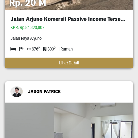
Rp. 20 M
Jalan Arjuno Komersil Passive Income Tersewa
KPR: Rp.84,320,807
Jalan Raya Arjuno
2
2
676
300
| Rumah
Lihat Detail
JASON PATRICK