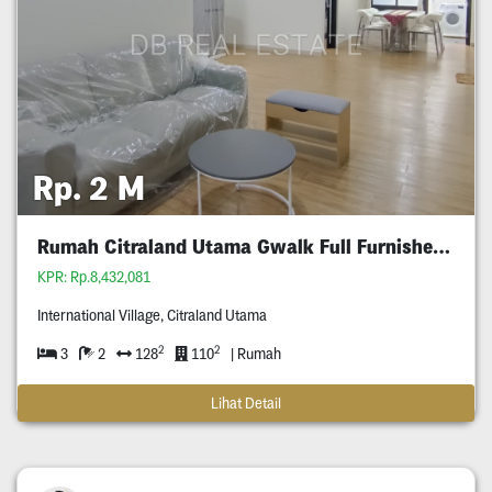
Rp. 2 M
Rumah Citraland Utama Gwalk Full Furnished Murah
KPR: Rp.8,432,081
International Village, Citraland Utama
2
2
3
2
128
110
| Rumah
Lihat Detail