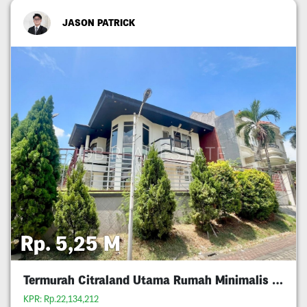
JASON PATRICK
Rp. 5,25 M
Termurah Citraland Utama Rumah Minimalis 5M An
KPR: Rp.22,134,212