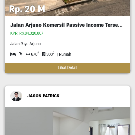
Rp. 20 M
Jalan Arjuno Komersil Passive Income Tersewa
KPR: Rp.84,320,807
Jalan Raya Arjuno
2
2
676
300
| Rumah
Lihat Detail
JASON PATRICK