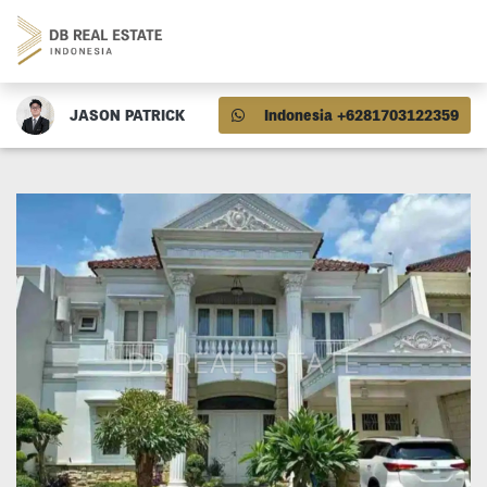
JASON PATRICK
Indonesia +6281703122359