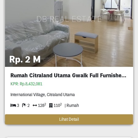
Rp. 2 M
Rumah Citraland Utama Gwalk Full Furnished Murah
KPR: Rp.8,432,081
International Village, Citraland Utama
2
2
3
2
128
110
| Rumah
Lihat Detail