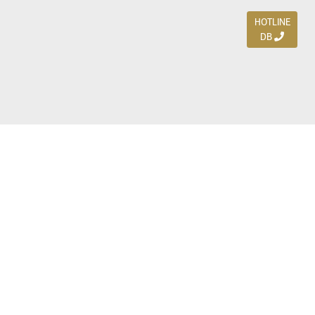
HOTLINE
DB
Jl. Dharmahusada Indah Timur 15 / Blok V 305,
Surabaya 60115
Ph. (031) 5954103
Ph. 085 111 3 9595 0