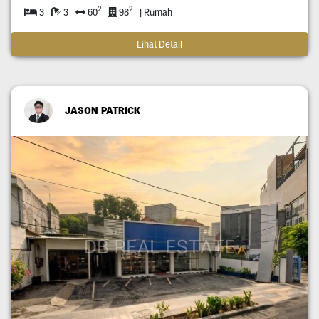
2
2
3
3
60
98
| Rumah
Lihat Detail
JASON PATRICK