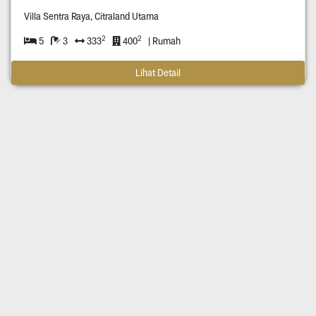
Villa Sentra Raya, Citraland Utama
2
2
5
3
333
400
| Rumah
Lihat Detail