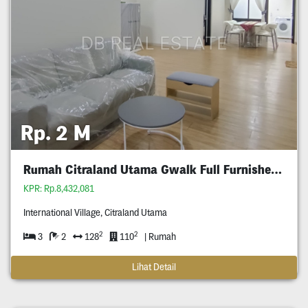
Rp. 2 M
Rumah Citraland Utama Gwalk Full Furnished Murah
KPR: Rp.8,432,081
International Village, Citraland Utama
2
2
3
2
128
110
| Rumah
Lihat Detail