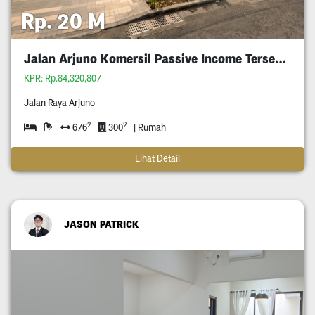
Rp. 20 M
Jalan Arjuno Komersil Passive Income Tersewa
KPR: Rp.84,320,807
Jalan Raya Arjuno
2
2
676
300
| Rumah
Lihat Detail
JASON PATRICK