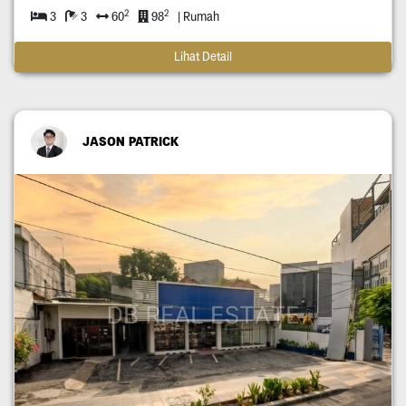
2
2
3
3
60
98
| Rumah
Lihat Detail
JASON PATRICK