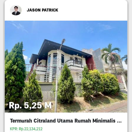
JASON PATRICK
Rp. 5,25 M
Termurah Citraland Utama Rumah Minimalis 5M An
KPR: Rp.22,134,212