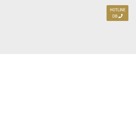
HOTLINE
DB
Jl. Dharmahusada Indah Timur 15 / Blok V 305,
Surabaya 60115
Ph. (031) 5954103
Ph. 085 111 3 9595 0