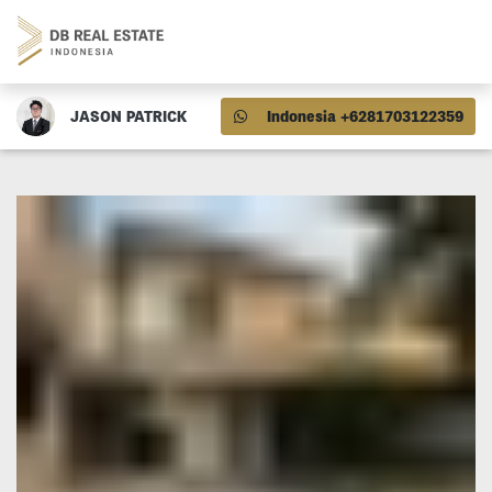
JASON PATRICK
Indonesia +6281703122359