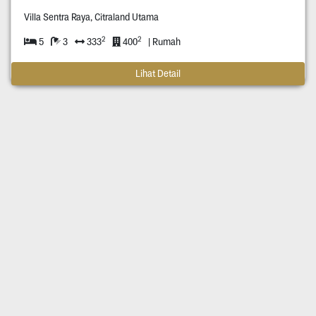
Villa Sentra Raya, Citraland Utama
2
2
5
3
333
400
| Rumah
Lihat Detail