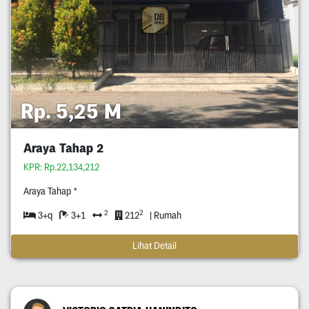
Rp. 5,25 M
Araya Tahap 2
KPR: Rp.22,134,212
Araya Tahap *
2
2
3+q
3+1
212
| Rumah
Lihat Detail