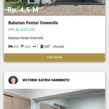
Rp. 4,5 M
Babatan Pantai Greenvile
KPR: Rp.18,972,182
Babatan Pantai Greenville
2
2
3+1
3+1
160
| Rumah
Lihat Detail
VICTORIO SATRIA HANINDITO