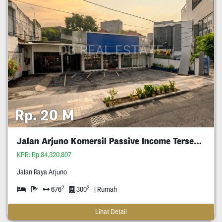
Rp. 20 M
Jalan Arjuno Komersil Passive Income Tersewa
KPR: Rp.84,320,807
Jalan Raya Arjuno
2
2
676
300
| Rumah
Lihat Detail