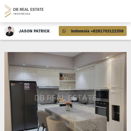
JASON PATRICK
Indonesia +6281703122359