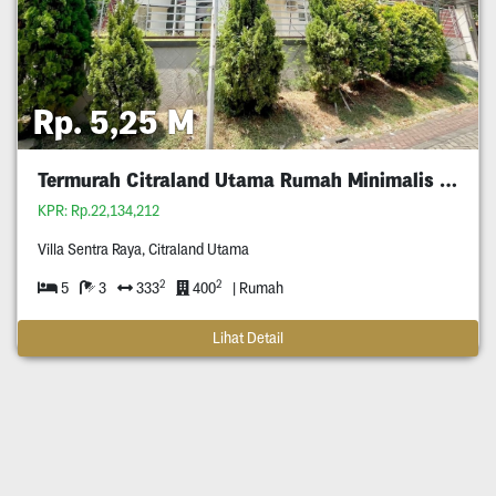
Rp. 5,25 M
Termurah Citraland Utama Rumah Minimalis 5M An
KPR: Rp.22,134,212
Villa Sentra Raya, Citraland Utama
2
2
5
3
333
400
| Rumah
Lihat Detail