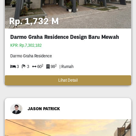
Rp. 1,732 M
Darmo Graha Residence Design Baru Mewah
KPR: Rp.7,302,182
Darmo Graha Residence
2
2
3
3
60
98
| Rumah
Lihat Detail
JASON PATRICK