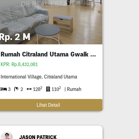
Rp. 2 M
Rumah Citraland Utama Gwalk Full Furnished Murah
KPR: Rp.8,432,081
International Village, Citraland Utama
2
2
3
2
128
110
| Rumah
Lihat Detail
JASON PATRICK