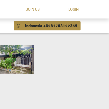
JOIN US
LOGIN
Indonesia +6281703122359