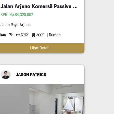
Jalan Arjuno Komersil Passive Income Tersewa
KPR: Rp.84,320,807
Jalan Raya Arjuno
2
2
676
300
| Rumah
Lihat Detail
JASON PATRICK