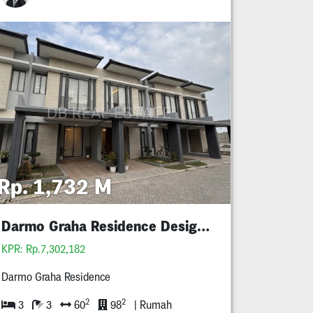
Rp. 1,732 M
Darmo Graha Residence Design Baru Mewah
KPR: Rp.7,302,182
Darmo Graha Residence
2
2
3
3
60
98
| Rumah