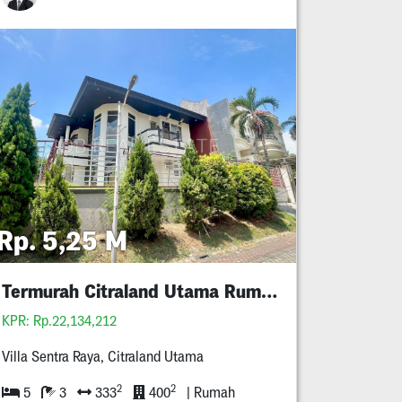
Rp. 5,25 M
Termurah Citraland Utama Rumah Minimalis 5M An
KPR: Rp.22,134,212
Villa Sentra Raya, Citraland Utama
2
2
5
3
333
400
| Rumah