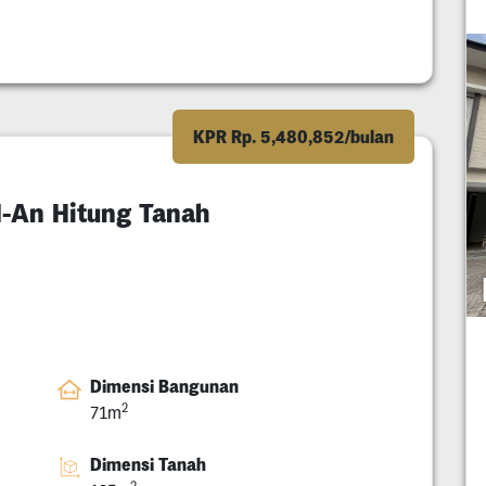
KPR Rp. 5,480,852/bulan
-An Hitung Tanah
Dimensi Bangunan
2
71m
Dimensi Tanah
2