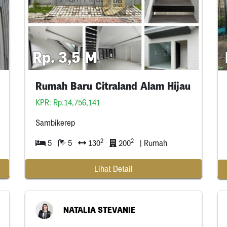
Rp. 3,5 M
Rumah Baru Citraland Alam Hijau
KPR: Rp.14,756,141
Sambikerep
2
2
5
5
130
200
| Rumah
Lihat Detail
NATALIA STEVANIE