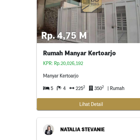
Rp. 4,75 M
Rumah Manyar Kertoarjo
KPR: Rp.20,026,192
Manyar Kertoarjo
2
2
5
4
225
350
| Rumah
Lihat Detail
NATALIA STEVANIE