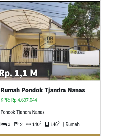
Rp. 1,1 M
Rumah Pondok Tjandra Nanas
KPR: Rp.4,637,644
Pondok Tjandra Nanas
2
2
3
2
140
146
| Rumah