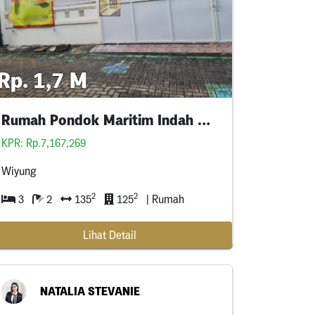
Rp. 1,7 M
Rumah Pondok Maritim Indah Bougenvil
KPR: Rp.7,167,269
Wiyung
2
2
3
2
135
125
| Rumah
Lihat Detail
NATALIA STEVANIE