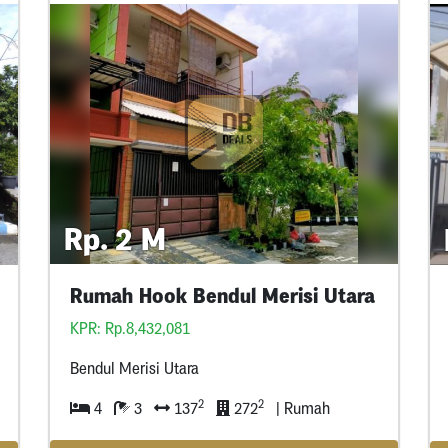
Rp. 2 M
Rumah Hook Bendul Merisi Utara
KPR: Rp.8,432,081
Bendul Merisi Utara
2
2
4
3
137
272
| Rumah