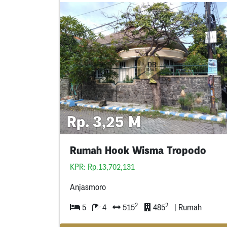
Rp. 3,25 M
Rumah Hook Wisma Tropodo
KPR: Rp.13,702,131
Anjasmoro
2
2
5
4
515
485
| Rumah