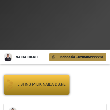
NAIDA DB.REI
Indonesia +6285852222281
LISTING MILIK NAIDA DB.REI