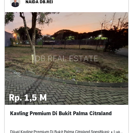
NAIDA DB.REI
Rp. 1,5 M
Kavling Premium Di Bukit Palma Citraland
Dijual Kavling Premium Di Bukit Palma Citraland Spesifikasi: • Luas Tanah: *** M² • Lebar Depan: ** M • Lebar Belakang: **,* M • Posisi Hook (Timur - Utara) • Legalitas: Ppjb • Lokasi Strategis Dan Eksklusif Di Kawasan Citraland Surabaya Harga *,* M Nego