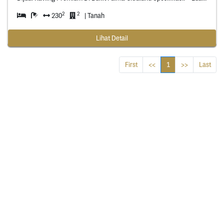
2
2
230
| Tanah
Lihat Detail
First
<<
1
>>
Last