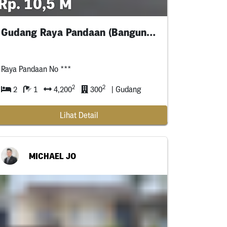
Rp. 10,5 M
Gudang Raya Pandaan (Bangunan Baru)
Raya Pandaan No ***
2
2
2
1
4,200
300
| Gudang
Lihat Detail
MICHAEL JO