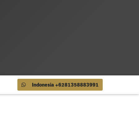
Indonesia +6281358883991