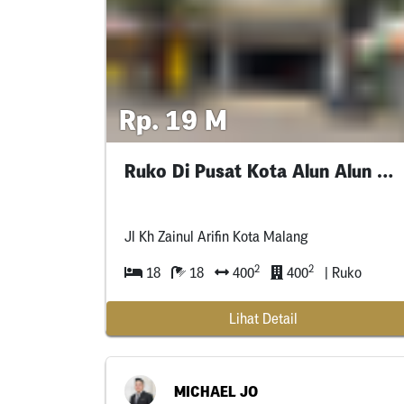
Rp. 19 M
Ruko Di Pusat Kota Alun Alun Malang
Jl Kh Zainul Arifin Kota Malang
2
2
18
18
400
400
| Ruko
Lihat Detail
MICHAEL JO