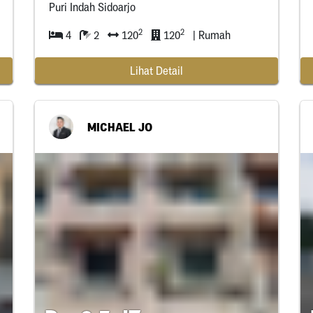
Puri Indah Sidoarjo
2
2
4
2
120
120
| Rumah
Lihat Detail
MICHAEL JO