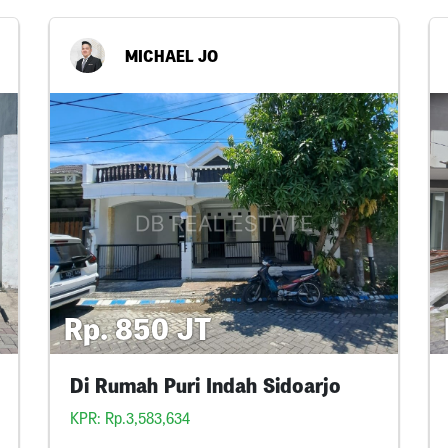
MICHAEL JO
Rp. 850 JT
Di Rumah Puri Indah Sidoarjo
KPR: Rp.3,583,634