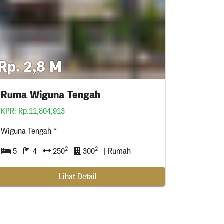
Rp. 2,8 M
Ruma Wiguna Tengah
KPR: Rp.11,804,913
Wiguna Tengah *
2
2
5
4
250
300
| Rumah
Lihat Detail