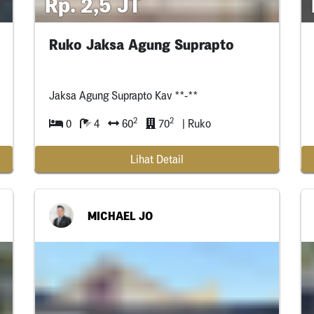
Rp. 2,5 JT
Ruko Jaksa Agung Suprapto
Jaksa Agung Suprapto Kav **-**
2
2
0
4
60
70
| Ruko
Lihat Detail
MICHAEL JO