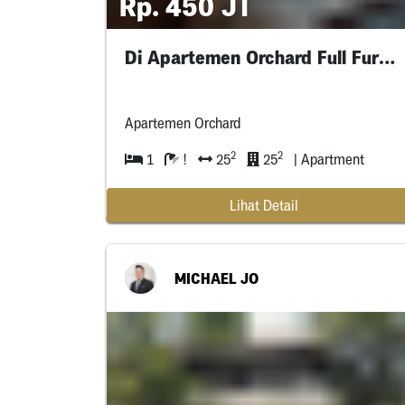
Rp. 450 JT
Di Apartemen Orchard Full Furnish
Apartemen Orchard
2
2
1
!
25
25
| Apartment
Lihat Detail
MICHAEL JO