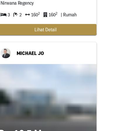
Nirwana Regency
2
2
3
2
160
160
| Rumah
Lihat Detail
MICHAEL JO