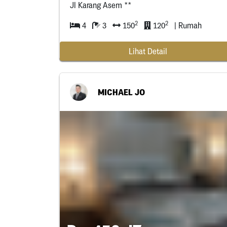
Jl Karang Asem **
2
2
4
3
150
120
| Rumah
Lihat Detail
MICHAEL JO