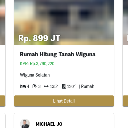
Rp. 899 JT
Rumah Hitung Tanah Wiguna
KPR: Rp.3,790,220
Wiguna Selatan
2
2
4
3
135
120
| Rumah
Lihat Detail
MICHAEL JO