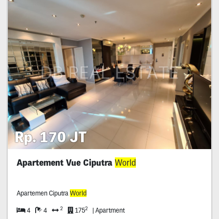
Rp. 170 JT
Apartement Vue Ciputra
World
Apartemen Ciputra
World
2
2
4
4
175
| Apartment