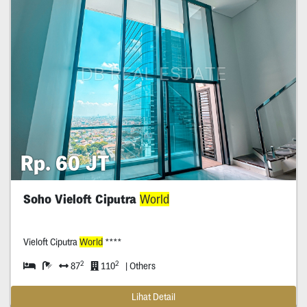
Rp. 60 JT
Soho Vieloft Ciputra
World
Vieloft Ciputra
World
****
2
2
87
110
| Others
Lihat Detail