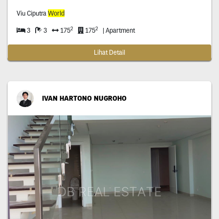
Viu Ciputra
World
2
2
3
3
175
175
| Apartment
Lihat Detail
IVAN HARTONO NUGROHO