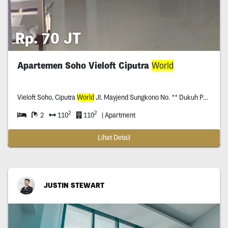
Rp. 70 JT
Apartemen Soho Vieloft Ciputra
World
Vieloft Soho, Ciputra
World
Jl. Mayjend Sungkono No. ** Dukuh Pakis, Surabaya
2
2
2
110
110
| Apartment
Lihat Detail
JUSTIN STEWART