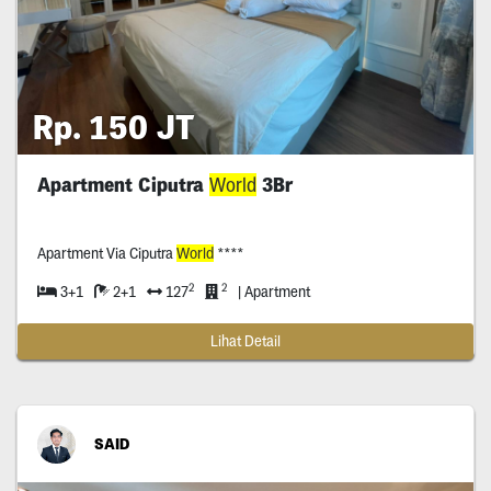
Rp. 150 JT
Apartment Ciputra
World
3Br
Apartment Via Ciputra
World
****
2
2
3+1
2+1
127
| Apartment
Lihat Detail
SAID