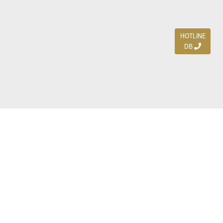
HOTLINE
DB
Jl. Dharmahusada Indah Timur 15 / Blok V 305,
Surabaya 60115
Ph. (031) 5954103