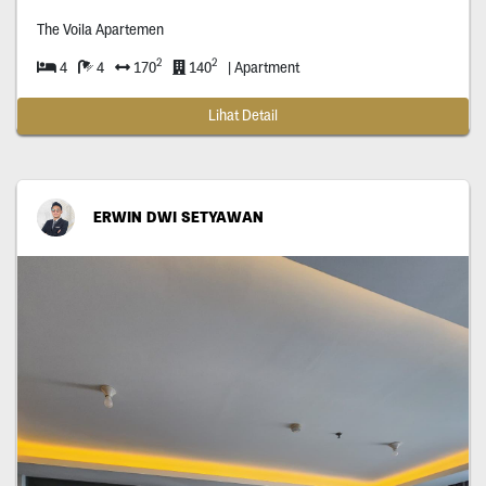
The Voila Apartemen
2
2
4
4
170
140
| Apartment
Lihat Detail
ERWIN DWI SETYAWAN