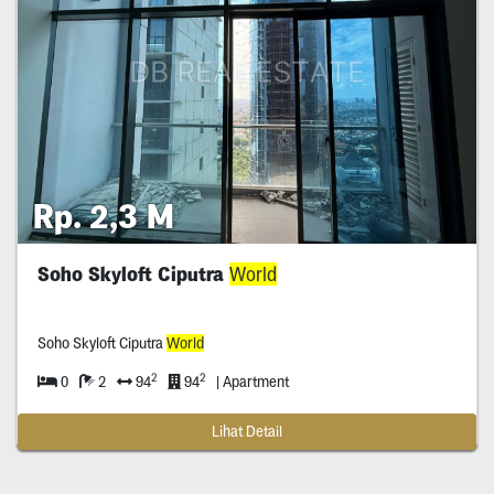
Rp. 2,3 M
Soho Skyloft Ciputra
World
Soho Skyloft Ciputra
World
2
2
0
2
94
94
| Apartment
Lihat Detail