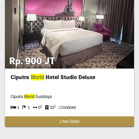
Rp. 900 JT
Ciputra
World
Hotel Studio Deluxe
Ciputra
World
Surabaya
2
2
1
1
0
33
| Condotel
Lihat Detail