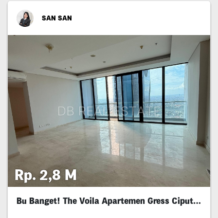
SAN SAN
Rp. 2,8 M
Bu Banget! The Voila Apartemen Gress Ciputra
Wor