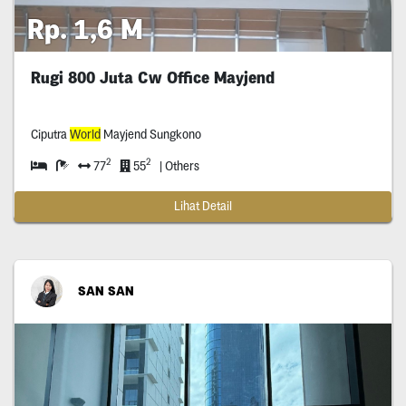
Rp. 1,6 M
Rugi 800 Juta Cw Office Mayjend
Ciputra
World
Mayjend Sungkono
2
2
77
55
| Others
Lihat Detail
SAN SAN