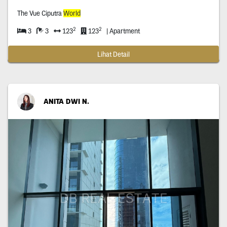
The Vue Ciputra
World
2
2
3
3
123
123
| Apartment
Lihat Detail
ANITA DWI N.