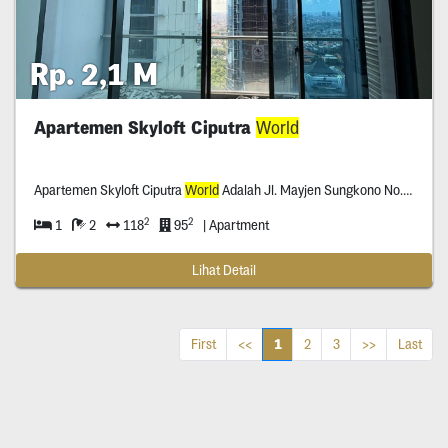
Rp. 2,1 M
Apartemen Skyloft Ciputra
World
Apartemen Skyloft Ciputra
World
Adalah Jl. Mayjen Sungkono No.**, Gunung Sari, Dukuhpakis, Surabaya, Jawa Timur *****
2
2
1
2
118
95
| Apartment
Lihat Detail
1
First
<<
2
3
>>
Last