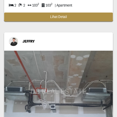
2
2
2
2
103
103
| Apartment
Lihat Detail
JEFFRY